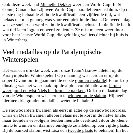
Ook deze week had
Michelle Dekker
weer een World Cup. In St.
Come, Canada had zij twee World Cups parallel reuzenslalom. Op de
eerste dag behaalde zij in de kwalificatie een vijftiende tijd, wat
helaas net niet genoeg was voor een plek in de finale. De tweede dag
was ze sneller en werd ze in de kwalificatie achtste. In de finale heeft
wat tijd laten liggen en werd ze tiende. Ze reist meteen weer door
voor haar laatste World Cup, die gelukkig wel iets dichter bij huis is
in Winterberg.
Veel medailles op de Paralympische
Winterspelen
Het was een drukke week voor onze TeamNLsnow-atleten op de
Paralympische Winterspelen! Op maandag wist Jeroen er op de
super-G vandoor te gaan met de eerste
gouden medaille
! En ook op
dinsdag was het weer raak: op de alpine combinatie won
Jeroen
weer goud en wist Niels het brons te pakken
. Ook op de laatste dag
van de Winterspelen wist Jeroen te
winnen op de slalom
. Hij heeft
hiermee drie gouden medailles weten te behalen!
De snowboarders kwamen als eerst in actie op de snowboardcross.
Chris en Dean kwamen allebei helaas net te kort in de halve finale,
maar toonden vervolgens beiden mentale veerkracht door de kleine
finale te winnen en
daarmee eindigde ze allebei op een vijfde plaats
.
Bij de banked slalom wist Lisa een
tweede plaats
te behalen! En het