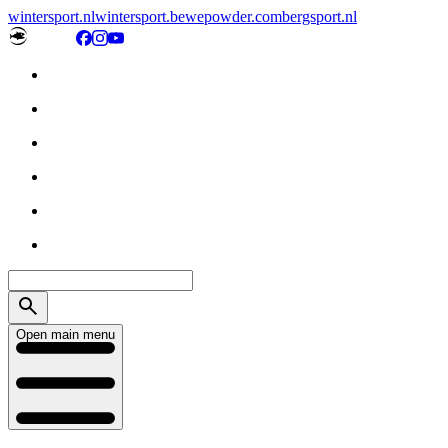
wintersport.nl
wintersport.be
wepowder.com
bergsport.nl
Open main menu