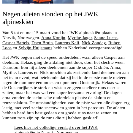
Negen atleten stonden op het JWK
alpineskiën
Van 5 tot en met 15 maart vond het JWK alpineskiën plaats in
Narvik, Noorwegen.
Anna Konijn
,
Myrthe Jager
,
Sanne Lucas
,
Casper Bartels
,
Daen Bruin
,
Laurens Kalf
,
Nick Zondag
,
Ruben
Loos
en
Sylvijn Huijsmans
hebben Nederland vertegenwoordigd.
Het JWK begon met de speed onderdelen, waar alleen Casper aan
deelnam. Helaas ging de afdaling niet door, door het slechte weer.
Daardoor kon hij alleen deelnemen aan de super-G skiën. Anna,
Myrthe, Laurens en Nick mochten als zestiende land deelnemen aan
het team event, wat betekende dat zij het in de eerste ronde meteen
tegen de nummer één moesten opnemen: Oostenrijk. Helaas waren
de Oostenrijkers te sterk en wisten ze geen snellere runs neer te
zetten, maar het was wel een super leerzame ervaring! De dagen
erna vonden de technische onderdelen plaats: de slalom en
reuzenslalom. De omstandigheden van de piste waren alle dagen erg
lastig, met veel zachte sneeuw en gaten in het parcours. De atleten
hebben hard hun best gedaan om goede runs neer te zetten en
kunnen trots zijn op de runs die zij hebben geskied!
Lees hier het volledige verslag over het JWK
alpineskiën in Narvik, Noorwegen