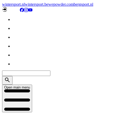
wintersport.nl
wintersport.be
wepowder.com
bergsport.nl
Open main menu