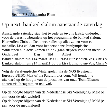
Beeld: FIS / Alexandra Blum
Up next: banked slalom aanstaande zaterdag
Aanstaande zaterdag staat het tweede en tevens laatste onderdeel
voor de parasnowboarders op het programma: de banked slalom.
Hier zullen Chris en Dean weer alles op alles zetten voor een
medaille. Lisa zal dan voor het eerst deze Paralympische
Winterspelen in actie komen en ook gaan strijden voor een medaille.
Onderdeel
Dag
Tijd
Atleet
Banked slalom run 1
14 maart
10:00 uur
Lisa Bunschoten-Vos, Chris V
Banked slalom run 2
14 maart
11:50 uur
Lisa Bunschoten-Vos, Chris V
Volg de Paralympische Winterspelen via de NOS livestream,
Eurosport/HBO Max of via
Paralympics.com
. Wij houden je
uiteraard op de hoogte van de prestaties van onze
TeamNLsnow-
atleten via Instagram
en
nskiv.nl
.
Op de hoogte blijven van de Nederlandse Ski Vereniging? Meld je
aan voor de nieuwsbrief!
Op de hoogte blijven van de Nederlandse Ski Vereniging? Meld je
aan voor de nieuwsbrief!