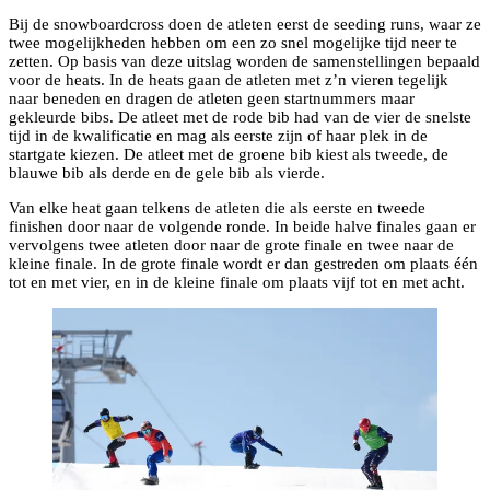
Bij de snowboardcross doen de atleten eerst de seeding runs, waar ze
twee mogelijkheden hebben om een zo snel mogelijke tijd neer te
zetten. Op basis van deze uitslag worden de samenstellingen bepaald
voor de heats. In de heats gaan de atleten met z’n vieren tegelijk
naar beneden en dragen de atleten geen startnummers maar
gekleurde bibs. De atleet met de rode bib had van de vier de snelste
tijd in de kwalificatie en mag als eerste zijn of haar plek in de
startgate kiezen. De atleet met de groene bib kiest als tweede, de
blauwe bib als derde en de gele bib als vierde.
Van elke heat gaan telkens de atleten die als eerste en tweede
finishen door naar de volgende ronde. In beide halve finales gaan er
vervolgens twee atleten door naar de grote finale en twee naar de
kleine finale. In de grote finale wordt er dan gestreden om plaats één
tot en met vier, en in de kleine finale om plaats vijf tot en met acht.