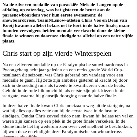
Na de zilveren medaille van paraskiër Niels de Langen op de
afdaling op zaterdag, was het gisteren de beurt aan de
parasnowboarders voor hun eerste evenement: de
snowboardcross.
TeamNLsnow-atleten
Chris Vos en Dean van
Kooij kwamen allebei helaas net te kort in de halve finale, maar
toonden vervolgens beiden mentale veerkracht door de kleine
finale te winnen en daarmee eindigde ze allebei op een nette vijfde
plaats.
Chris start op zijn vierde Winterspelen
Na een zilveren medaille op de Paralympische snowboardcross in
Pyeongchang acht jaar geleden en een reeks goede World Cup-
resultaten dit seizoen, was
Chris
gebrand om vandaag voor een
medaille te gaan. Hij zette zijn ambities gisteren al kracht bij door
zich in de seeding runs als tweede te kwalificeren voor de heats.
Gehuld in de rode bib mocht hij als eerste zijn plek kiezen in de
startgate, waarna hij glansrijk doorging naar de halve finale.
In deze halve finale kwam Chris moeizaam weg uit de startgate, na
wat hij alles op alles zette om bij de eerste twee in de heat te
eindigen. Omdat Chris zoveel risico nam, kwam hij helaas ten val en
waren zijn kansen op een plek in de grote finale verkeken. In de
kleine finale liet hij wederom zien over veel snelheid te beschikken;
hij won deze en eindigde deze Paralympische snowboardcross
daarmee als vijfde.