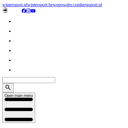
wintersport.nl
wintersport.be
wepowder.com
bergsport.nl
Open main menu