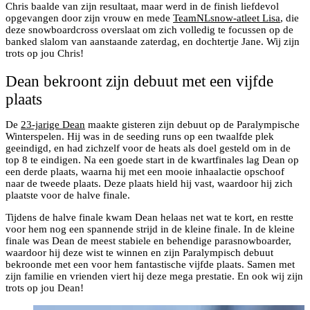
Chris baalde van zijn resultaat, maar werd in de finish liefdevol
opgevangen door zijn vrouw en mede
TeamNLsnow-atleet Lisa
, die
deze snowboardcross overslaat om zich volledig te focussen op de
banked slalom van aanstaande zaterdag, en dochtertje Jane. Wij zijn
trots op jou Chris!
Dean bekroont zijn debuut met een vijfde
plaats
De
23-jarige Dean
maakte gisteren zijn debuut op de Paralympische
Winterspelen. Hij was in de seeding runs op een twaalfde plek
geeindigd, en had zichzelf voor de heats als doel gesteld om in de
top 8 te eindigen. Na een goede start in de kwartfinales lag Dean op
een derde plaats, waarna hij met een mooie inhaalactie opschoof
naar de tweede plaats. Deze plaats hield hij vast, waardoor hij zich
plaatste voor de halve finale.
Tijdens de halve finale kwam Dean helaas net wat te kort, en restte
voor hem nog een spannende strijd in de kleine finale. In de kleine
finale was Dean de meest stabiele en behendige parasnowboarder,
waardoor hij deze wist te winnen en zijn Paralympisch debuut
bekroonde met een voor hem fantastische vijfde plaats. Samen met
zijn familie en vrienden viert hij deze mega prestatie. En ook wij zijn
trots op jou Dean!