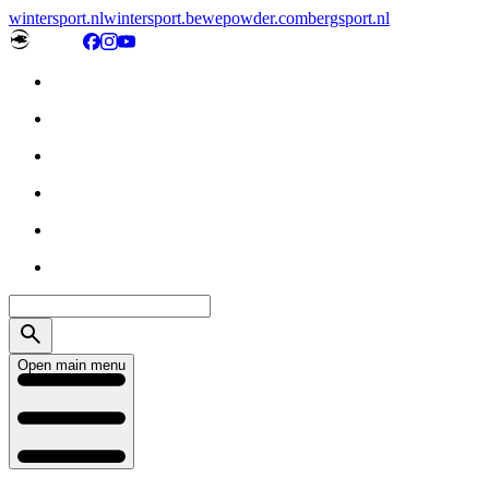
wintersport.nl
wintersport.be
wepowder.com
bergsport.nl
Open main menu