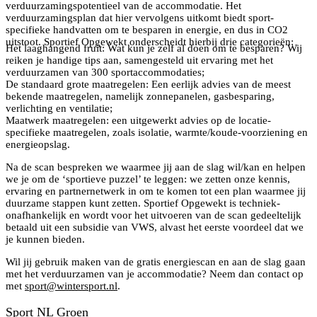
verduurzamingspotentieel van de accommodatie. Het
verduurzamingsplan dat hier vervolgens uitkomt biedt sport-
specifieke handvatten om te besparen in energie, en dus in CO2
uitstoot. Sportief Opgewekt onderscheidt hierbij drie categorieën:
Het laaghangend fruit: Wat kun je zelf al doen om te besparen? Wij
reiken je handige tips aan, samengesteld uit ervaring met het
verduurzamen van 300 sportaccommodaties;
De standaard grote maatregelen: Een eerlijk advies van de meest
bekende maatregelen, namelijk zonnepanelen, gasbesparing,
verlichting en ventilatie;
Maatwerk maatregelen: een uitgewerkt advies op de locatie-
specifieke maatregelen, zoals isolatie, warmte/koude-voorziening en
energieopslag.
Na de scan bespreken we waarmee jij aan de slag wil/kan en helpen
we je om de ‘sportieve puzzel’ te leggen: we zetten onze kennis,
ervaring en partnernetwerk in om te komen tot een plan waarmee jij
duurzame stappen kunt zetten. Sportief Opgewekt is techniek-
onafhankelijk en wordt voor het uitvoeren van de scan gedeeltelijk
betaald uit een subsidie van VWS, alvast het eerste voordeel dat we
je kunnen bieden.
Wil jij gebruik maken van de gratis energiescan en aan de slag gaan
met het verduurzamen van je accommodatie? Neem dan contact op
met
sport@wintersport.nl
.
Sport NL Groen