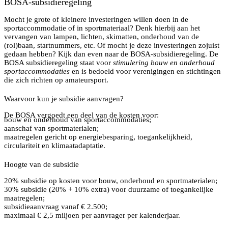
BOSA-subsidieregeling
Mocht je grote of kleinere investeringen willen doen in de
sportaccommodatie of in sportmateriaal? Denk hierbij aan het
vervangen van lampen, lichten, skimatten, onderhoud van de
(rol)baan, startnummers, etc. Of mocht je deze investeringen zojuist
gedaan hebben? Kijk dan even naar de BOSA-subsidieregeling. De
BOSA subsidieregeling staat voor
stimulering bouw en onderhoud
sportaccommodaties
en is bedoeld voor verenigingen en stichtingen
die zich richten op amateursport.
Waarvoor kun je subsidie aanvragen?
De BOSA vergoedt een deel van de kosten voor:
bouw en onderhoud van sportaccommodaties;
aanschaf van sportmaterialen;
maatregelen gericht op energiebesparing, toegankelijkheid,
circulariteit en klimaatadaptatie.
Hoogte van de subsidie
20% subsidie op kosten voor bouw, onderhoud en sportmaterialen;
30% subsidie (20% + 10% extra) voor duurzame of toegankelijke
maatregelen;
subsidieaanvraag vanaf € 2.500;
maximaal € 2,5 miljoen per aanvrager per kalenderjaar.