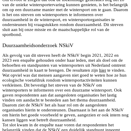
van de unieke wintersportervaring kunnen genieten, is het belangrijk
om op een duurzame manier met de wintersport om te gaan. Daarom
is het ons streven om wintersporters te informeren over
duurzaamheid in de wintersport, en wintersportorganisaties te
ondersteunen bij vraagstukken rondom duurzaamheid. Dit streven
sluit aan bij onze missie en de maatschappelijke rol van de
sportbond.
Duurzaamheidsonderzoek NSkiV
Als gevolg van dit streven heeft de NSkiV begin 2021, 2022 en
2023 een enquête gehouden onder haar leden, met als doel om de
behoeften en standpunten van wintersporters uit Nederland omtrent
duurzaamheid in kaart te brengen. De resultaten zijn
hier
te vinden.
Wat opviel was dat mensen aangaven niet goed te weten hoe ze hun
ecologische voetafdruk rondom wintersportactiviteiten kunnen
verkleinen. Dit bevestigt het streven van de NSkiV om
wintersporters te informeren over een duurzame wintersport. Ook
gaven respondenten aan dat aangesloten organisaties het lastig
vinden om aandacht te besteden aan het thema duurzaamheid.
Daarom ziet de NSkiV het als haar rol om de aangesloten
organisaties hierin te ondersteunen. Daarnaast is het aan de NSkiV
om hierin het goede voorbeeld te geven, aangezien er ook intern nog
kansen liggen wat betreft duurzaamheid.
Tot slot kwam in de enquête naar voren dat respondenten het
belangrijk vinden dat de NSkiV een duidelijk standpunt inneemt