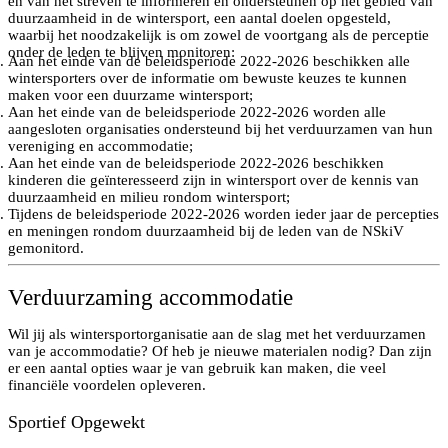
en van het streven te informeren en ondersteunen op het gebied van
duurzaamheid in de wintersport, een aantal doelen opgesteld,
waarbij het noodzakelijk is om zowel de voortgang als de perceptie
onder de leden te blijven monitoren:
Aan het einde van de beleidsperiode 2022-2026 beschikken alle
wintersporters over de informatie om bewuste keuzes te kunnen
maken voor een duurzame wintersport;
Aan het einde van de beleidsperiode 2022-2026 worden alle
aangesloten organisaties ondersteund bij het verduurzamen van hun
vereniging en accommodatie;
Aan het einde van de beleidsperiode 2022-2026 beschikken
kinderen die geïnteresseerd zijn in wintersport over de kennis van
duurzaamheid en milieu rondom wintersport;
Tijdens de beleidsperiode 2022-2026 worden ieder jaar de percepties
en meningen rondom duurzaamheid bij de leden van de NSkiV
gemonitord.
Verduurzaming accommodatie
Wil jij als wintersportorganisatie aan de slag met het verduurzamen
van je accommodatie? Of heb je nieuwe materialen nodig? Dan zijn
er een aantal opties waar je van gebruik kan maken, die veel
financiële voordelen opleveren.
Sportief Opgewekt