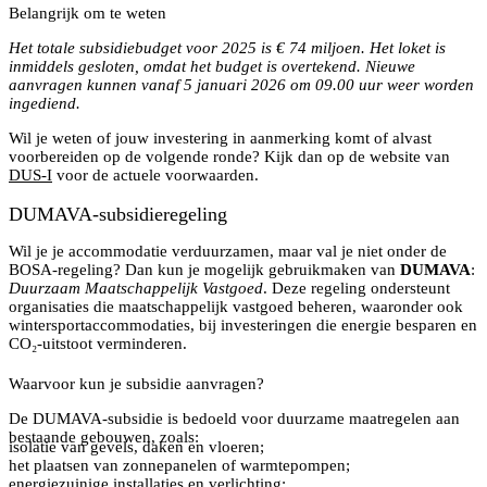
Belangrijk om te weten
Het totale subsidiebudget voor 2025 is € 74 miljoen. Het loket is
inmiddels gesloten, omdat het budget is overtekend. Nieuwe
aanvragen kunnen vanaf 5 januari 2026 om 09.00 uur weer worden
ingediend.
Wil je weten of jouw investering in aanmerking komt of alvast
voorbereiden op de volgende ronde? Kijk dan op de website van
DUS-I
voor de actuele voorwaarden.
DUMAVA-subsidieregeling
Wil je je accommodatie verduurzamen, maar val je niet onder de
BOSA-regeling? Dan kun je mogelijk gebruikmaken van
DUMAVA
:
Duurzaam Maatschappelijk Vastgoed
. Deze regeling ondersteunt
organisaties die maatschappelijk vastgoed beheren, waaronder ook
wintersportaccommodaties, bij investeringen die energie besparen en
CO₂-uitstoot verminderen.
Waarvoor kun je subsidie aanvragen?
De DUMAVA-subsidie is bedoeld voor duurzame maatregelen aan
bestaande gebouwen, zoals:
isolatie van gevels, daken en vloeren;
het plaatsen van zonnepanelen of warmtepompen;
energiezuinige installaties en verlichting;