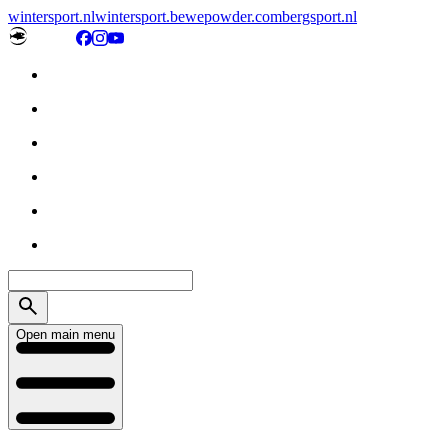
wintersport.nl
wintersport.be
wepowder.com
bergsport.nl
Open main menu