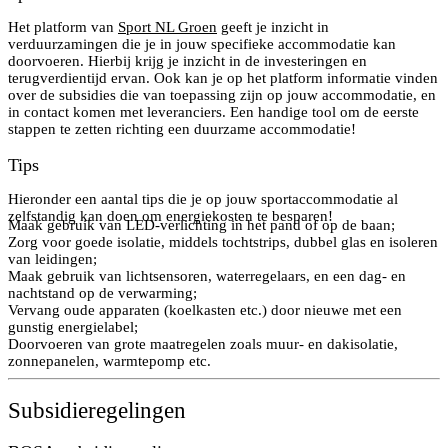
Het platform van
Sport NL Groen
geeft je inzicht in
verduurzamingen die je in jouw specifieke accommodatie kan
doorvoeren. Hierbij krijg je inzicht in de investeringen en
terugverdientijd ervan. Ook kan je op het platform informatie vinden
over de subsidies die van toepassing zijn op jouw accommodatie, en
in contact komen met leveranciers. Een handige tool om de eerste
stappen te zetten richting een duurzame accommodatie!
Tips
Hieronder een aantal tips die je op jouw sportaccommodatie al
zelfstandig kan doen om energiekosten te besparen!
Maak gebruik van LED-verlichting in het pand of op de baan;
Zorg voor goede isolatie, middels tochtstrips, dubbel glas en isoleren
van leidingen;
Maak gebruik van lichtsensoren, waterregelaars, en een dag- en
nachtstand op de verwarming;
Vervang oude apparaten (koelkasten etc.) door nieuwe met een
gunstig energielabel;
Doorvoeren van grote maatregelen zoals muur- en dakisolatie,
zonnepanelen, warmtepomp etc.
Subsidieregelingen