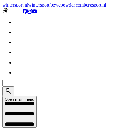
wintersport.nl
wintersport.be
wepowder.com
bergsport.nl
Open main menu