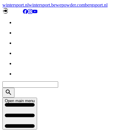
wintersport.nl
wintersport.be
wepowder.com
bergsport.nl
Open main menu