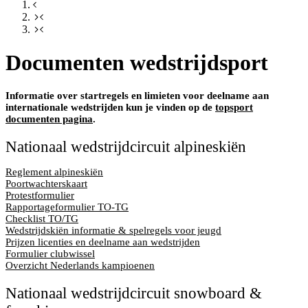
Documenten wedstrijdsport
Informatie over startregels en limieten voor deelname aan
internationale wedstrijden kun je vinden op de
topsport
documenten pagina
.
Nationaal wedstrijdcircuit alpineskiën
Reglement alpineskiën
Poortwachterskaart
Protestformulier
Rapportageformulier TO-TG
Checklist TO/TG
Wedstrijdskiën informatie & spelregels voor jeugd
Prijzen licenties en deelname aan wedstrijden
Formulier clubwissel
Overzicht Nederlands kampioenen
Nationaal wedstrijdcircuit snowboard &