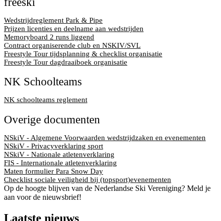
freeski
Wedstrijdreglement Park & Pipe
Prijzen licenties en deelname aan wedstrijden
Memoryboard 2 runs liggend
Contract organiserende club en NSKIV/SVL
Freestyle Tour tijdsplanning & checklist organisatie
Freestyle Tour dagdraaiboek organisatie
NK Schoolteams
NK schoolteams reglement
Overige documenten
NSkiV - Algemene Voorwaarden wedstrijdzaken en evenementen
NSkiV - Privacyverklaring sport
NSkiV - Nationale atletenverklaring
FIS - Internationale atletenverklaring
Maten formulier Para Snow Day
Checklist sociale veiligheid bij (topsport)evenementen
Op de hoogte blijven van de Nederlandse Ski Vereniging? Meld je
aan voor de nieuwsbrief!
Laatste nieuws