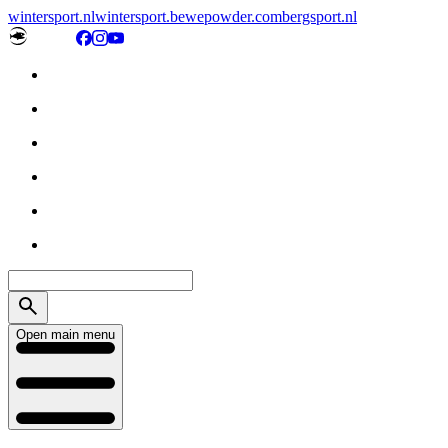
wintersport.nl
wintersport.be
wepowder.com
bergsport.nl
Open main menu