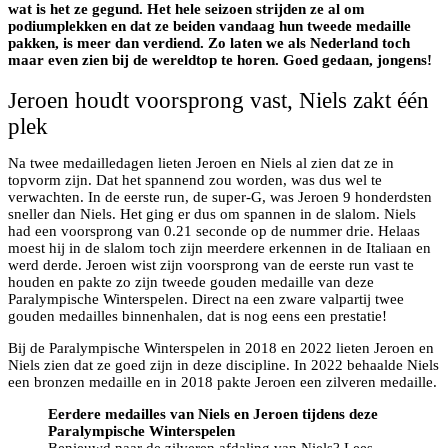
wat is het ze gegund. Het hele seizoen strijden ze al om
podiumplekken en dat ze beiden vandaag hun tweede medaille
pakken, is meer dan verdiend. Zo laten we als Nederland toch
maar even zien bij de wereldtop te horen. Goed gedaan, jongens!
Jeroen houdt voorsprong vast, Niels zakt één
plek
Na twee medailledagen lieten Jeroen en Niels al zien dat ze in
topvorm zijn. Dat het spannend zou worden, was dus wel te
verwachten. In de eerste run, de super-G, was Jeroen 9 honderdsten
sneller dan Niels. Het ging er dus om spannen in de slalom. Niels
had een voorsprong van 0.21 seconde op de nummer drie. Helaas
moest hij in de slalom toch zijn meerdere erkennen in de Italiaan en
werd derde. Jeroen wist zijn voorsprong van de eerste run vast te
houden en pakte zo zijn tweede gouden medaille van deze
Paralympische Winterspelen. Direct na een zware valpartij twee
gouden medailles binnenhalen, dat is nog eens een prestatie!
Bij de Paralympische Winterspelen in 2018 en 2022 lieten Jeroen en
Niels zien dat ze goed zijn in deze discipline. In 2022 behaalde Niels
een bronzen medaille en in 2018 pakte Jeroen een zilveren medaille.
Eerdere medailles van Niels en Jeroen tijdens deze
Paralympische Winterspelen
Benieuwd naar de zilveren afdaling van Niels? Lees