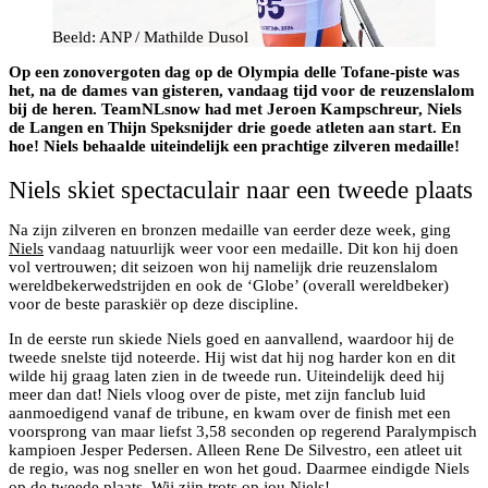
Beeld: ANP / Mathilde Dusol
Op een zonovergoten dag op de Olympia delle Tofane-piste was
het, na de dames van gisteren, vandaag tijd voor de reuzenslalom
bij de heren. TeamNLsnow had met Jeroen Kampschreur, Niels
de Langen en Thijn Speksnijder drie goede atleten aan start. En
hoe! Niels behaalde uiteindelijk een prachtige zilveren medaille!
Niels skiet spectaculair naar een tweede plaats
Na zijn zilveren en bronzen medaille van eerder deze week, ging
Niels
vandaag natuurlijk weer voor een medaille. Dit kon hij doen
vol vertrouwen; dit seizoen won hij namelijk drie reuzenslalom
wereldbekerwedstrijden en ook de ‘Globe’ (overall wereldbeker)
voor de beste paraskiër op deze discipline.
In de eerste run skiede Niels goed en aanvallend, waardoor hij de
tweede snelste tijd noteerde. Hij wist dat hij nog harder kon en dit
wilde hij graag laten zien in de tweede run. Uiteindelijk deed hij
meer dan dat! Niels vloog over de piste, met zijn fanclub luid
aanmoedigend vanaf de tribune, en kwam over de finish met een
voorsprong van maar liefst 3,58 seconden op regerend Paralympisch
kampioen Jesper Pedersen. Alleen Rene De Silvestro, een atleet uit
de regio, was nog sneller en won het goud. Daarmee eindigde Niels
op de tweede plaats. Wij zijn trots op jou Niels!