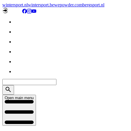
wintersport.nl
wintersport.be
wepowder.com
bergsport.nl
Open main menu