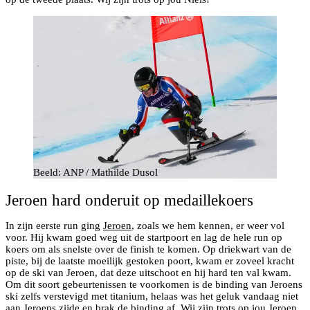
Beeld: ANP / Mathilde Dusol
Jeroen hard onderuit op medaillekoers
In zijn eerste run ging
Jeroen
, zoals we hem kennen, er weer vol
voor. Hij kwam goed weg uit de startpoort en lag de hele run op
koers om als snelste over de finish te komen. Op driekwart van de
piste, bij de laatste moeilijk gestoken poort, kwam er zoveel kracht
op de ski van Jeroen, dat deze uitschoot en hij hard ten val kwam.
Om dit soort gebeurtenissen te voorkomen is de binding van Jeroens
ski zelfs verstevigd met titanium, helaas was het geluk vandaag niet
aan Jeroens zijde en brak de binding af. Wij zijn trots op jou Jeroen,