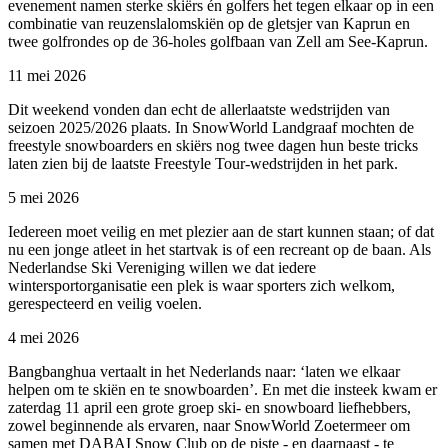
evenement namen sterke skiërs én golfers het tegen elkaar op in een
combinatie van reuzenslalomskiën op de gletsjer van Kaprun en
twee golfrondes op de 36-holes golfbaan van Zell am See-Kaprun.
11 mei 2026
Dit weekend vonden dan echt de allerlaatste wedstrijden van
seizoen 2025/2026 plaats. In SnowWorld Landgraaf mochten de
freestyle snowboarders en skiërs nog twee dagen hun beste tricks
laten zien bij de laatste Freestyle Tour-wedstrijden in het park.
5 mei 2026
Iedereen moet veilig en met plezier aan de start kunnen staan; of dat
nu een jonge atleet in het startvak is of een recreant op de baan. Als
Nederlandse Ski Vereniging willen we dat iedere
wintersportorganisatie een plek is waar sporters zich welkom,
gerespecteerd en veilig voelen.
4 mei 2026
Bangbanghua vertaalt in het Nederlands naar: ‘laten we elkaar
helpen om te skiën en te snowboarden’. En met die insteek kwam er
zaterdag 11 april een grote groep ski- en snowboard liefhebbers,
zowel beginnende als ervaren, naar SnowWorld Zoetermeer om
samen met DABAI Snow Club op de piste - en daarnaast - te