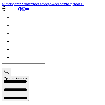
wintersport.nl
wintersport.be
wepowder.com
bergsport.nl
Open main menu