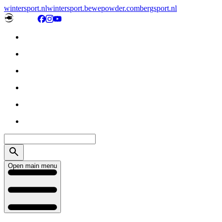
wintersport.nl
wintersport.be
wepowder.com
bergsport.nl
Open main menu