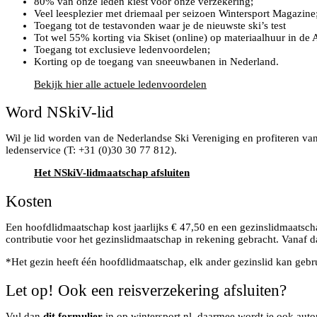
80% van onze leden kiest voor onze verzekering;
Veel leesplezier met driemaal per seizoen Wintersport Magazine
Toegang tot de testavonden waar je de nieuwste ski’s test
Tot wel 55% korting via Skiset (online) op materiaalhuur in de 
Toegang tot exclusieve ledenvoordelen;
Korting op de toegang van sneeuwbanen in Nederland.
Bekijk hier alle actuele ledenvoordelen
Word NSkiV-lid
Wil je lid worden van de Nederlandse Ski Vereniging en profiteren va
ledenservice (T: +31 (0)30 30 77 812).
Het NSkiV-lidmaatschap afsluiten
Kosten
Een hoofdlidmaatschap kost jaarlijks € 47,50 en een gezinslidmaatscha
contributie voor het gezinslidmaatschap in rekening gebracht. Vanaf 
*Het gezin heeft één hoofdlidmaatschap, elk ander gezinslid kan geb
Let op! Ook een reisverzekering afsluiten?
Vul dan
dit formulier
in op
wintersport.nl
, daarmee wordt je ook auto