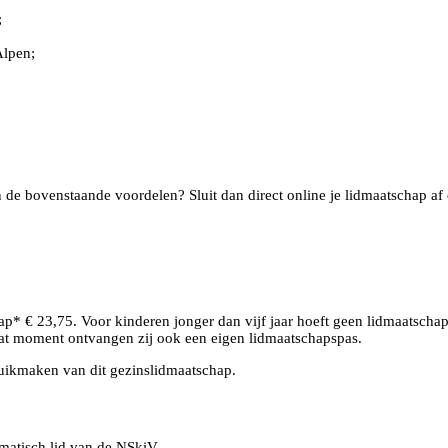
;
Alpen;
n de bovenstaande voordelen? Sluit dan direct online je lidmaatschap af
p* € 23,75. Voor kinderen jonger dan vijf jaar hoeft geen lidmaatschap
dat moment ontvangen zij ook een eigen lidmaatschapspas.
ruikmaken van dit gezinslidmaatschap.
matisch lid van de NSkiV.