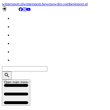
wintersport.nl
wintersport.be
wepowder.com
bergsport.nl
Open main menu