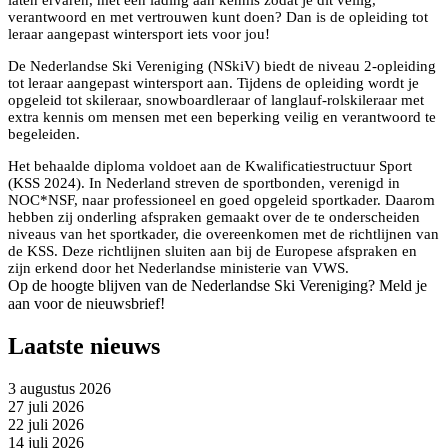
laten ervaren, met een lading aan kennis zodat je dit veilig,
verantwoord en met vertrouwen kunt doen? Dan is de opleiding tot
leraar aangepast wintersport iets voor jou!
De Nederlandse Ski Vereniging (NSkiV) biedt de niveau 2-opleiding
tot leraar aangepast wintersport aan. Tijdens de opleiding wordt je
opgeleid tot skileraar, snowboardleraar of langlauf-rolskileraar met
extra kennis om mensen met een beperking veilig en verantwoord te
begeleiden.
Het behaalde diploma voldoet aan de Kwalificatiestructuur Sport
(KSS 2024). In Nederland streven de sportbonden, verenigd in
NOC*NSF, naar professioneel en goed opgeleid sportkader. Daarom
hebben zij onderling afspraken gemaakt over de te onderscheiden
niveaus van het sportkader, die overeenkomen met de richtlijnen van
de KSS. Deze richtlijnen sluiten aan bij de Europese afspraken en
zijn erkend door het Nederlandse ministerie van VWS.
Op de hoogte blijven van de Nederlandse Ski Vereniging? Meld je
aan voor de nieuwsbrief!
Laatste nieuws
3 augustus 2026
27 juli 2026
22 juli 2026
14 juli 2026