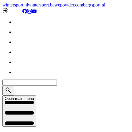
wintersport.nl
wintersport.be
wepowder.com
bergsport.nl
Open main menu