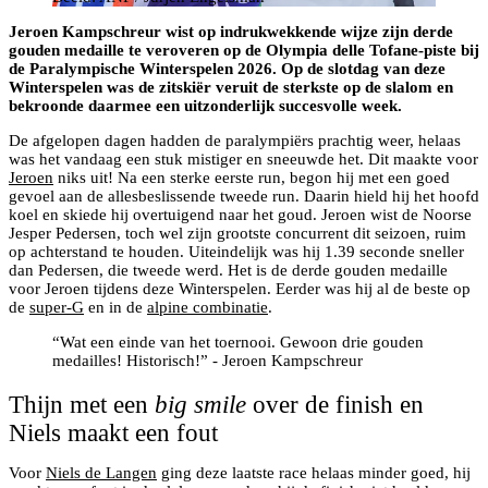
Jeroen Kampschreur wist op indrukwekkende wijze zijn derde
gouden medaille te veroveren op de Olympia delle Tofane-piste bij
de Paralympische Winterspelen 2026. Op de slotdag van deze
Winterspelen was de zitskiër veruit de sterkste op de slalom en
bekroonde daarmee een uitzonderlijk succesvolle week.
De afgelopen dagen hadden de paralympiërs prachtig weer, helaas
was het vandaag een stuk mistiger en sneeuwde het. Dit maakte voor
Jeroen
niks uit! Na een sterke eerste run, begon hij met een goed
gevoel aan de allesbeslissende tweede run. Daarin hield hij het hoofd
koel en skiede hij overtuigend naar het goud. Jeroen wist de Noorse
Jesper Pedersen, toch wel zijn grootste concurrent dit seizoen, ruim
op achterstand te houden. Uiteindelijk was hij 1.39 seconde sneller
dan Pedersen, die tweede werd. Het is de derde gouden medaille
voor Jeroen tijdens deze Winterspelen. Eerder was hij al de beste op
de
super-G
en in de
alpine combinatie
.
“Wat een einde van het toernooi. Gewoon drie gouden
medailles! Historisch!” - Jeroen Kampschreur
Thijn met een
big smile
over de finish en
Niels maakt een fout
Voor
Niels de Langen
ging deze laatste race helaas minder goed, hij