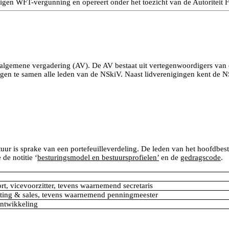
eigen WFT-vergunning en opereert onder het toezicht van de Autoriteit
algemene vergadering (AV). De AV bestaat uit vertegenwoordigers van 
en te samen alle leden van de NSkiV. Naast lidverenigingen kent de NSk
 is sprake van een portefeuilleverdeling. De leden van het hoofdbestuu
de notitie ‘
besturingsmodel en bestuursprofielen’
en de
gedragscode
.
ort, vicevoorzitter, tevens waarnemend secretaris
eting & sales, tevens waarnemend penningmeester
ontwikkeling