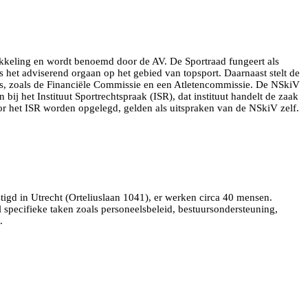
ikkeling en wordt benoemd door de AV. De Sportraad fungeert als
 het adviserend orgaan op het gebied van topsport. Daarnaast stelt de
ies, zoals de Financiële Commissie en een Atletencommissie. De NSkiV
j het Instituut Sportrechtspraak (ISR), dat instituut handelt de zaak
oor het ISR worden opgelegd, gelden als uitspraken van de NSkiV zelf.
igd in Utrecht (Orteliuslaan 1041), er werken circa 40 mensen.
l specifieke taken zoals personeelsbeleid, bestuursondersteuning,
.