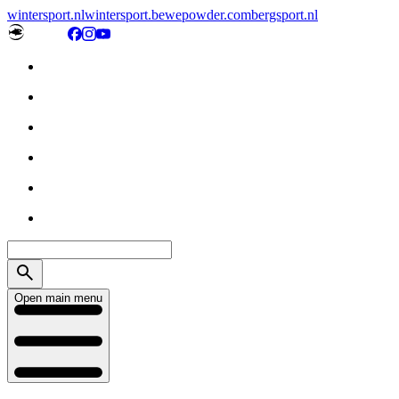
wintersport.nl
wintersport.be
wepowder.com
bergsport.nl
Open main menu