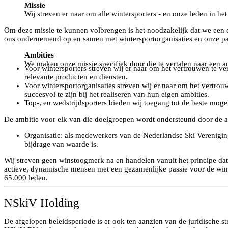
Missie
Wij streven er naar om alle wintersporters - en onze leden in het
Om deze missie te kunnen volbrengen is het noodzakelijk dat we een ei
ons ondernemend op en samen met wintersportorganisaties en onze par
Ambities
We maken onze missie specifiek door die te vertalen naar een am
Voor wintersporters streven wij er naar om het vertrouwen te v
relevante producten en diensten.
Voor wintersportorganisaties streven wij er naar om het vertro
succesvol te zijn bij het realiseren van hun eigen ambities.
Top-, en wedstrijdsporters bieden wij toegang tot de beste mo
De ambitie voor elk van die doelgroepen wordt ondersteund door de am
Organisatie: als medewerkers van de Nederlandse Ski Vereniging
bijdrage van waarde is.
Wij streven geen winstoogmerk na en handelen vanuit het principe dat
actieve, dynamische mensen met een gezamenlijke passie voor de winter
65.000 leden.
NSkiV Holding
De afgelopen beleidsperiode is er ook ten aanzien van de juridisch