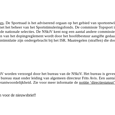
es
. De Sportraad is het adviserend orgaan op het gebied van sportontw
met het beheer van het Sportstimuleringsfonds. De commissie Topsport is
an de nationale selecties. De NSkiV kent nog een aantal andere commiss
n van het dopingreglement wordt door het hoofdbestuur aangifte gedaan bi
ntimidatie zijn ondergebracht bij het ISR. Maatregelen (straffen) die d
iV worden verzorgd door het bureau van de NSkiV. Het bureau is gevest
 bureau staat onder leiding van algemeen directeur Frits Avis. Een aanta
verantwoordelijkheid. Zie voor meer informatie de
notitie ‘directiestatuut’
n voor de nieuwsbrief!