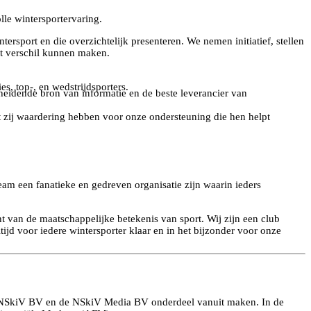
olle wintersportervaring.
rsport en die overzichtelijk presenteren. We nemen initiatief, stellen
et verschil kunnen maken.
s, top-, en wedstrijdsporters.
heidende bron van informatie en de beste leverancier van
at zij waardering hebben voor onze ondersteuning die hen helpt
am een fanatieke en gedreven organisatie zijn waarin ieders
 van de maatschappelijke betekenis van sport. Wij zijn een club
jd voor iedere wintersporter klaar en in het bijzonder voor onze
 de NSkiV BV en de NSkiV Media BV onderdeel vanuit maken. In de