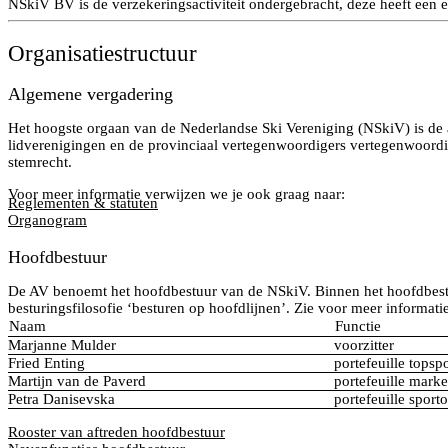
NSkiV BV is de verzekeringsactiviteit ondergebracht, deze heeft een 
Organisatiestructuur
Algemene vergadering
Het hoogste orgaan van de Nederlandse Ski Vereniging (NSkiV) is de 
lidverenigingen en de provinciaal vertegenwoordigers vertegenwoordig
stemrecht.
Voor meer informatie verwijzen we je ook graag naar:
Reglementen & statuten
Organogram
Hoofdbestuur
De AV benoemt het hoofdbestuur van de NSkiV. Binnen het hoofdbestuur
besturingsfilosofie ‘besturen op hoofdlijnen’. Zie voor meer informatie 
Naam
Functie
Marjanne Mulder
voorzitter
Fried Enting
portefeuille topsp
Martijn van de Paverd
portefeuille mark
Petra Danisevska
portefeuille sport
Rooster van aftreden hoofdbestuur