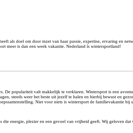
ft als doel om door inzet van haar passie, expertise, ervaring en netwe
port meer is dan een week vakantie. Nederland ís wintersportland!
. De populariteit valt makkelijk te verklaren. Wintersport is een avontu
gen, steeds weer het beste uit jezelf te halen en hierbij bewust en gez
groepssamenstelling. Niet voor niets is wintersport de familievakantie bi
is die energie, plezier en een gevoel van vrijheid geeft. Wij geloven dat