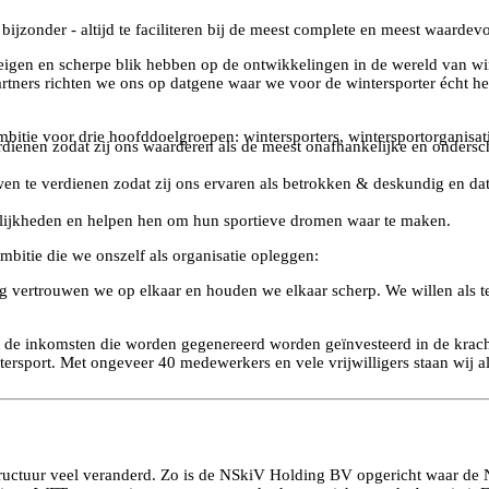
 bijzonder - altijd te faciliteren bij de meest complete en meest waardev
gen en scherpe blik hebben op de ontwikkelingen in de wereld van winte
tners richten we ons op datgene waar we voor de wintersporter écht h
bitie voor drie hoofddoelgroepen: wintersporters, wintersportorganisatie
erdienen zodat zij ons waarderen als de meest onafhankelijke en ondersc
uwen te verdienen zodat zij ons ervaren als betrokken & deskundig en d
gelijkheden en helpen hen om hun sportieve dromen waar te maken.
bitie die we onszelf als organisatie opleggen:
 vertrouwen we op elkaar en houden we elkaar scherp. We willen als te
 de inkomsten die worden gegenereerd worden geïnvesteerd in de kracht
sport. Met ongeveer 40 medewerkers en vele vrijwilligers staan wij alti
e structuur veel veranderd. Zo is de NSkiV Holding BV opgericht waar