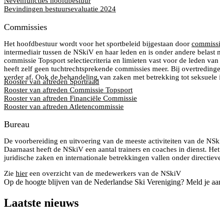
Nevenfuncties hoofdbestuur
Bevindingen bestuursevaluatie 2024
Commissies
Het hoofdbestuur wordt voor het sportbeleid bijgestaan door
commissi
intermediair tussen de NSkiV en haar leden en is onder andere belast 
commissie Topsport selectiecriteria en limieten vast voor de leden v
heeft zelf geen tuchtrechtsprekende commissies meer. Bij overtredinge
verder af. Ook de behandeling van zaken met betrekking tot seksuele i
Rooster van aftreden Sportraad
Rooster van aftreden Commissie Topsport
Rooster van aftreden Financiële Commissie
Rooster van aftreden Atletencommissie
Bureau
De voorbereiding en uitvoering van de meeste activiteiten van de NSk
Daarnaast heeft de NSkiV een aantal trainers en coaches in dienst. Het
juridische zaken en internationale betrekkingen vallen onder directie
Zie
hier
een overzicht van de medewerkers van de NSkiV
Op de hoogte blijven van de Nederlandse Ski Vereniging? Meld je aa
Laatste nieuws