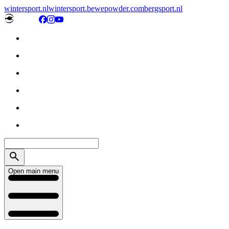
wintersport.nl
wintersport.be
wepowder.com
bergsport.nl
Open main menu