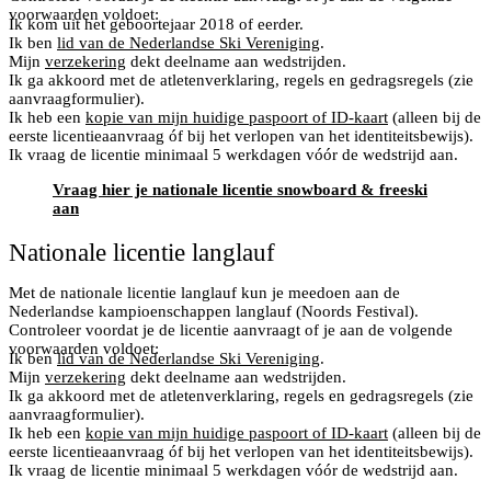
voorwaarden voldoet:
Ik kom uit het geboortejaar 2018 of eerder.
Ik ben
lid van de Nederlandse Ski Vereniging
.
Mijn
verzekering
dekt deelname aan wedstrijden.
Ik ga akkoord met de atletenverklaring, regels en gedragsregels (zie
aanvraagformulier).
Ik heb een
kopie van mijn huidige paspoort of ID-kaart
(alleen bij de
eerste licentieaanvraag óf bij het verlopen van het identiteitsbewijs).
Ik vraag de licentie minimaal 5 werkdagen vóór de wedstrijd aan.
Vraag hier je nationale licentie snowboard & freeski
aan
Nationale licentie langlauf
Met de nationale licentie langlauf kun je meedoen aan de
Nederlandse kampioenschappen langlauf (Noords Festival).
Controleer voordat je de licentie aanvraagt of je aan de volgende
voorwaarden voldoet:
Ik ben
lid van de Nederlandse Ski Vereniging
.
Mijn
verzekering
dekt deelname aan wedstrijden.
Ik ga akkoord met de atletenverklaring, regels en gedragsregels (zie
aanvraagformulier).
Ik heb een
kopie van mijn huidige paspoort of ID-kaart
(alleen bij de
eerste licentieaanvraag óf bij het verlopen van het identiteitsbewijs).
Ik vraag de licentie minimaal 5 werkdagen vóór de wedstrijd aan.