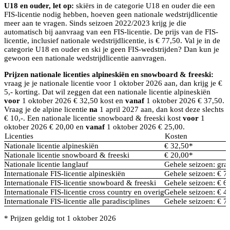
U18 en ouder, let op:
skiërs in de categorie U18 en ouder die een
FIS-licentie nodig hebben, hoeven geen nationale wedstrijdlicentie
meer aan te vragen. Sinds seizoen 2022/2023 krijg je die
automatisch bij aanvraag van een FIS-licentie. De prijs van de FIS-
licentie, inclusief nationale wedstrijdlicentie, is € 77,50. Val je in de
categorie U18 en ouder en ski je geen FIS-wedstrijden? Dan kun je
gewoon een nationale wedstrijdlicentie aanvragen.
Prijzen nationale licenties alpineskiën en snowboard & freeski:
vraag je je nationale licentie voor 1 oktober 2026 aan, dan krijg je €
5,- korting. Dat wil zeggen dat een nationale licentie alpineskiën
voor
1 oktober 2026 € 32,50 kost en
vanaf
1 oktober 2026 € 37,50.
Vraag je de alpine licentie
na
1 april 2027 aan, dan kost deze slechts
€ 10,-. Een nationale licentie snowboard & freeski kost
voor
1
oktober 2026 € 20,00 en
vanaf
1 oktober 2026 € 25,00.
Licenties
Kosten
Nationale licentie alpineskiën
€ 32,50*
Nationale licentie snowboard & freeski
€ 20,00*
Nationale licentie langlauf
Gehele seizoen: grat
Internationale FIS-licentie alpineskiën
Gehele seizoen: € 7
Internationale FIS-licentie snowboard & freeski
Gehele seizoen: € 6
Internationale FIS-licentie cross country en overig
Gehele seizoen: € 40
Internationale FIS-licentie alle paradisciplines
Gehele seizoen: € 7
* Prijzen geldig tot 1 oktober 2026