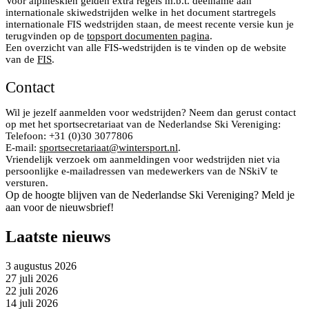
Voor alpineskiën gelden extra regels m.b.t. deelname aan
internationale skiwedstrijden welke in het document startregels
internationale FIS wedstrijden staan, de meest recente versie kun je
terugvinden op de
topsport documenten pagina
.
Een overzicht van alle FIS-wedstrijden is te vinden op de website
van de
FIS
.
Contact
Wil je jezelf aanmelden voor wedstrijden? Neem dan gerust contact
op met het sportsecretariaat van de Nederlandse Ski Vereniging:
Telefoon: +31 (0)30 3077806
E-mail:
sportsecretariaat@wintersport.nl
.
Vriendelijk verzoek om aanmeldingen voor wedstrijden niet via
persoonlijke e-mailadressen van medewerkers van de NSkiV te
versturen.
Op de hoogte blijven van de Nederlandse Ski Vereniging? Meld je
aan voor de nieuwsbrief!
Laatste nieuws
3 augustus 2026
27 juli 2026
22 juli 2026
14 juli 2026