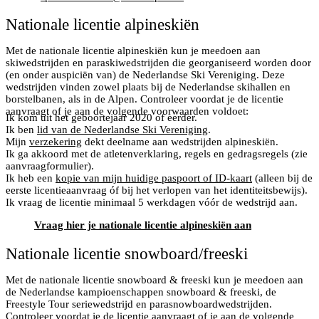
Nationale licentie alpineskiën
Met de nationale licentie alpineskiën kun je meedoen aan
skiwedstrijden en paraskiwedstrijden die georganiseerd worden door
(en onder auspiciën van) de Nederlandse Ski Vereniging. Deze
wedstrijden vinden zowel plaats bij de Nederlandse skihallen en
borstelbanen, als in de Alpen. Controleer voordat je de licentie
aanvraagt of je aan de volgende voorwaarden voldoet:
Ik kom uit het geboortejaar 2020 of eerder.
Ik ben
lid van de Nederlandse Ski Vereniging
.
Mijn
verzekering
dekt deelname aan wedstrijden alpineskiën.
Ik ga akkoord met de atletenverklaring, regels en gedragsregels (zie
aanvraagformulier).
Ik heb een
kopie van mijn huidige paspoort of ID-kaart
(alleen bij de
eerste licentieaanvraag óf bij het verlopen van het identiteitsbewijs).
Ik vraag de licentie minimaal 5 werkdagen vóór de wedstrijd aan.
Vraag hier je nationale licentie alpineskiën aan
Nationale licentie snowboard/freeski
Met de nationale licentie snowboard & freeski kun je meedoen aan
de Nederlandse kampioenschappen snowboard & freeski, de
Freestyle Tour seriewedstrijd en parasnowboardwedstrijden.
Controleer voordat je de licentie aanvraagt of je aan de volgende