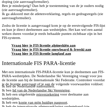
doping (zie aanvraagformulier).
Ben je minderjarig? Dan heb je toestemming van de je ouders nodig
(zie aanvraagformulier).
Ik ga akkoord met de atletenverklaring, regels en gedragsregels (zie
aanvraagformulier).
Zodra de licentie is aangevraagd kom je op de eerstvolgende FIS-lijst
en kun je direct deelnemen aan wedstrijden. Het kan wel een aantal
weken duren voordat je reeds behaalde punten zichtbaar zijn in het
FIS-systeem.
Vraag hier je FIS licentie alpineskiën aan
Vraag hier je FIS licentie snowboard & freeski aan
Vraag hier je FIS licentie langlauf aan
Internationale FIS PARA-licentie
Met een internationale FIS-PARA-licentie kun je deelnemen aan FIS-
PARA-wedstrijden. De Nederlandse Ski Vereniging vraagt voor jou
de licentie aan bij de Internationale Ski Federatie. Controleer voordat
je de licentie aanvraagt of je aan de volgende voorwaarden voldoet:
Ik heb de Nederlandse nationaliteit.
Ik ben
lid van de Nederlandse Ski Vereniging
.
Ik heb een uitgebreide
reisverzekering
voor deelname aan
wedstrijden.
Ik heb een
kopie van mijn huidige paspoort
.
Ik heb de internationale atletenverklaring ondertekend (zie