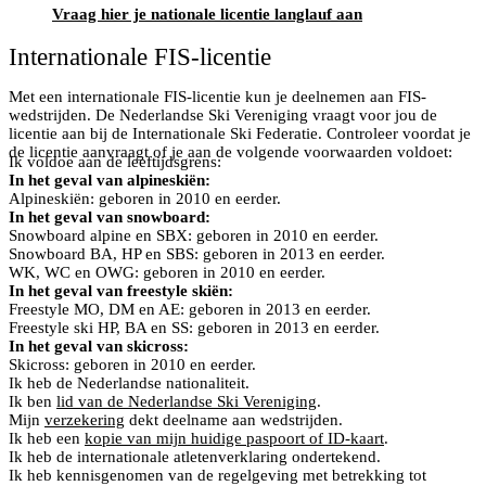
Vraag hier je nationale licentie langlauf aan
Internationale FIS-licentie
Met een internationale FIS-licentie kun je deelnemen aan FIS-
wedstrijden. De Nederlandse Ski Vereniging vraagt voor jou de
licentie aan bij de Internationale Ski Federatie. Controleer voordat je
de licentie aanvraagt of je aan de volgende voorwaarden voldoet:
Ik voldoe aan de leeftijdsgrens:
In het geval van alpineskiën:
Alpineskiën: geboren in 2010 en eerder.
In het geval van snowboard:
Snowboard alpine en SBX: geboren in 2010 en eerder.
Snowboard BA, HP en SBS: geboren in 2013 en eerder.
WK, WC en OWG: geboren in 2010 en eerder.
In het geval van freestyle skiën:
Freestyle MO, DM en AE: geboren in 2013 en eerder.
Freestyle ski HP, BA en SS: geboren in 2013 en eerder.
In het geval van skicross:
Skicross: geboren in 2010 en eerder.
Ik heb de Nederlandse nationaliteit.
Ik ben
lid van de Nederlandse Ski Vereniging
.
Mijn
verzekering
dekt deelname aan wedstrijden.
Ik heb een
kopie van mijn huidige paspoort of ID-kaart
.
Ik heb de internationale atletenverklaring ondertekend.
Ik heb kennisgenomen van de regelgeving met betrekking tot