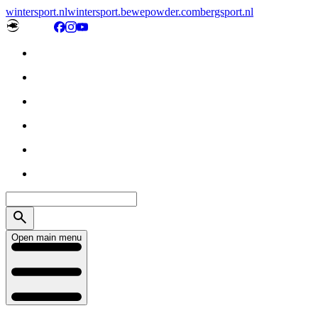
wintersport.nl
wintersport.be
wepowder.com
bergsport.nl
Open main menu