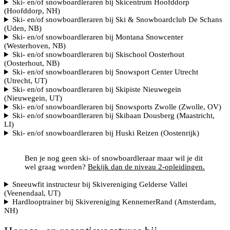
Ski- en/of snowboardleraren bij Skicentrum Hoofddorp
(Hoofddorp, NH)
Ski- en/of snowboardleraren bij Ski & Snowboardclub De Schans
(Uden, NB)
Ski- en/of snowboardleraren bij Montana Snowcenter
(Westerhoven, NB)
Ski- en/of snowboardleraren bij Skischool Oosterhout
(Oosterhout, NB)
Ski- en/of snowboardleraren bij Snowsport Center Utrecht
(Utrecht, UT)
Ski- en/of snowboardleraren bij Skipiste Nieuwegein
(Nieuwegein, UT)
Ski- en/of snowboardleraren bij Snowsports Zwolle (Zwolle, OV)
Ski- en/of snowboardleraren bij Skibaan Dousberg (Maastricht,
LI)
Ski- en/of snowboardleraren bij Huski Reizen (Oostenrijk)
Ben je nog geen ski- of snowboardleraar maar wil je dit
wel graag worden?
Bekijk dan de niveau 2-opleidingen.
Sneeuwfit instructeur bij Skivereniging Gelderse Vallei
(Veenendaal, UT)
Hardlooptrainer bij Skivereniging KennemerRand (Amsterdam,
NH)