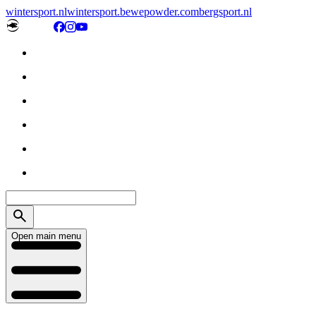
wintersport.nl
wintersport.be
wepowder.com
bergsport.nl
Open main menu