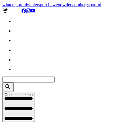
wintersport.nl
wintersport.be
wepowder.com
bergsport.nl
Open main menu