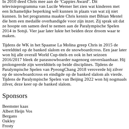
In 2010 deed Chris mee aan de ‘Cappies Award’. Dit
televisieprogramma van Lucile Werner liet zien wat kinderen met
een lichamelijke beperking wél kunnen in plaats van wat zij niet
kunnen. In het programma maakte Chris kennis met Bibian Mentel
die hem een medaille overhandigde voor zijn inzet. Zij sprak uit dat
ze hoopte om samen deel te nemen aan de Paralympische Spelen
2014 in Sotsji. Vier jaar later lukte het beiden deze droom waar te
maken.
Tijdens de WK in het Spaanse La Molina greep Chris in 2015 de
wereldtitel op de banked slalom en de snowboardcross. Een jaar later
won hij alle overall World Cup-titels en ook in het seizoen
2016/2017 bleek de parasnowboarder nagenoeg onverslaanbaar. Hij
prolongeerde zijn wereldtitels op beide disciplines. Tijdens de
Paralympische Spelen van PyeongChang 2018 veroverde hij zilver
op de snowboardcross en eindigde op de banked slalom als vierde.
Tijdens de Paralympische Spelen van Beijing 2022 won hij nogmaals
zilver, deze keer op de banked slalom.
Sponsors
Beemster kaas
Albert Heijn Vos
Bergans
Oakley
Frosty