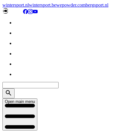
wintersport.nl
wintersport.be
wepowder.com
bergsport.nl
Open main menu