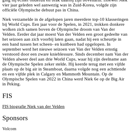
ging hij echter onderuit en brak daarbij zijn bovenarm. Hoewel Niek
vier jaar geleden wel aanwezig was in Zuid-Korea, volgde zijn
officiële Olympische debuut pas in China.
Niek verzamelde in de afgelopen jaren meerdere top-10 klasseringen
bij World Cups. Een jaar voor de Spelen, in 2021, trokken donkere
wolken zich samen boven de Olympische droom van Van der
Velden. Eerder dat jaar moest Van der Velden een groot gedeelte van
het seizoen aan zich voorbij laten gaan, nadat hij een scheurtje in
een band tussen het scheen- en kuitbeen had opgelopen. In
september werd het nieuwe seizoen van Van der Velden ernstig
verstoord door een zware knieblessure. Sinds december nam Van der
Velden alweer deel aan drie World Cups, waar hij zijn deelname aan
de Olympische Spelen zeker stelde. Hij keerde terug met een vijfde
plaats op de big air in Steamboat, daarna volgde nog een achttiende
en een vijfde plek in Calgary en Mammoth Mountain. Op de
Olympische Spelen van 2022 in China werd Niek 6e op de Big Air
in Peking.
FIS
FIS biografie Niek van der Velden
Sponsors
Volcom