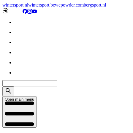
wintersport.nl
wintersport.be
wepowder.com
bergsport.nl
Open main menu