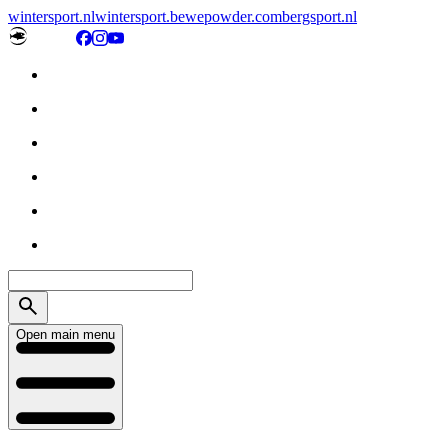
wintersport.nl
wintersport.be
wepowder.com
bergsport.nl
Open main menu