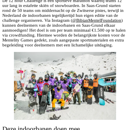
De 12 hour Challenge is een sportieve marathon waarbij teams 12
uur lang in estafette skiën of snowboarden. In Saas-Grund starten
rond de 50 teams om middernacht op de Zwitserse pistes, terwijl in
Nederland de indoorbanen tegelijkertijd hun eigen editie van de
challenge organiseren. Via Instagram (
@BibianMentelFoundation
)
kunnen deelnemers van de indoorbanen en Saas-Grund elkaar
aanmoedigen! Het doel is om per team minimaal €1.500 op te halen
via crowdfunding. Hiermee worden de belangrijkste kosten voor de
Mentelity Games gedekt, zoals aangepaste sportmaterialen en extra
begeleiding voor deelnemers met een lichamelijke uitdaging.
Deze indoorbanen doen mee