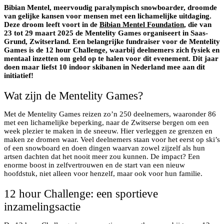
Bibian Mentel, meervoudig paralympisch snowboarder, droomde
van gelijke kansen voor mensen met een lichamelijke uitdaging.
Deze droom leeft voort in de
Bibian Mentel Foundation
, die van
23 tot 29 maart 2025 de Mentelity Games organiseert in Saas-
Grund, Zwitserland. Een belangrijke fundraiser voor de Mentelity
Games is de 12 hour Challenge, waarbij deelnemers zich fysiek en
mentaal inzetten om geld op te halen voor dit evenement. Dit jaar
doen maar liefst 10 indoor skibanen in Nederland mee aan dit
initiatief!
Wat zijn de Mentelity Games?
Met de Mentelity Games reizen zo’n 250 deelnemers, waaronder 86
met een lichamelijke beperking, naar de Zwitserse bergen om een
week plezier te maken in de sneeuw. Hier verleggen ze grenzen en
maken ze dromen waar. Veel deelnemers staan voor het eerst op ski’s
of een snowboard en doen dingen waarvan zowel zijzelf als hun
artsen dachten dat het nooit meer zou kunnen. De impact? Een
enorme boost in zelfvertrouwen en de start van een nieuw
hoofdstuk, niet alleen voor henzelf, maar ook voor hun familie.
12 hour Challenge: een sportieve
inzamelingsactie