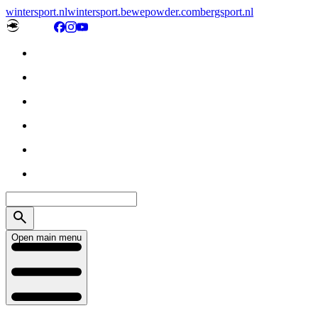
wintersport.nl
wintersport.be
wepowder.com
bergsport.nl
Open main menu