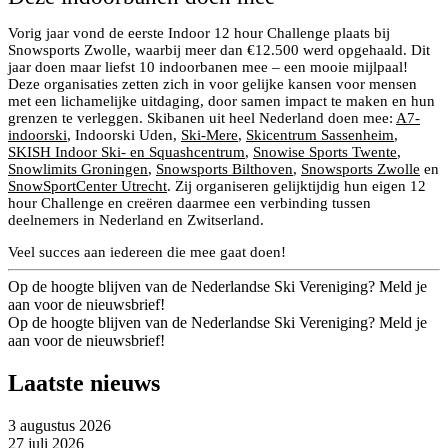
Vorig jaar vond de eerste Indoor 12 hour Challenge plaats bij
Snowsports Zwolle, waarbij meer dan €12.500 werd opgehaald. Dit
jaar doen maar liefst 10 indoorbanen mee – een mooie mijlpaal!
Deze organisaties zetten zich in voor gelijke kansen voor mensen
met een lichamelijke uitdaging, door samen impact te maken en hun
grenzen te verleggen. Skibanen uit heel Nederland doen mee:
A7-
indoorski
, Indoorski Uden,
Ski-Mere
,
Skicentrum Sassenheim
,
SKISH Indoor Ski- en Squashcentrum
,
Snowise Sports Twente
,
Snowlimits Groningen
,
Snowsports Bilthoven
,
Snowsports Zwolle
en
SnowSportCenter Utrecht
. Zij organiseren gelijktijdig hun eigen 12
hour Challenge en creëren daarmee een verbinding tussen
deelnemers in Nederland en Zwitserland.
Veel succes aan iedereen die mee gaat doen!
Op de hoogte blijven van de Nederlandse Ski Vereniging? Meld je
aan voor de nieuwsbrief!
Op de hoogte blijven van de Nederlandse Ski Vereniging? Meld je
aan voor de nieuwsbrief!
Laatste nieuws
3 augustus 2026
27 juli 2026