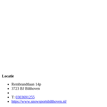
Locatie
Rembrandtlaan 14p
3723 BJ Bilthoven
T:
0303691255
https://www.snowsportsbilthoven.nl/