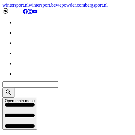
wintersport.nl
wintersport.be
wepowder.com
bergsport.nl
Open main menu