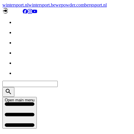
wintersport.nl
wintersport.be
wepowder.com
bergsport.nl
Open main menu