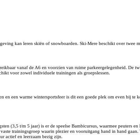
 omgeving kan leren skiën of snowboarden. Ski-Mere beschikt over twee mo
ereikbaar vanaf de A6 en voorzien van ruime parkeergelegenheid. De twee
ikt voor zowel individuele trainingen als groepslessen.
nen en een warme wintersportsfeer is dit een goede plek om even bij te 
ngsten (3,5 t/m 5 jaar) is er de speelse Bambicursus, waarmee peuters en
n vaste trainingsgroep waarin plezier en vooruitgang hand in hand gaan.
uur actief en leerzaam bezig zijn.