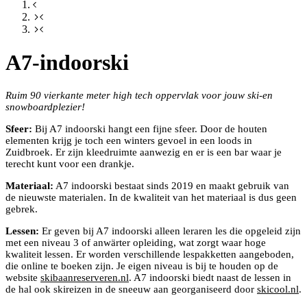
A7-indoorski
Ruim 90 vierkante meter high tech oppervlak voor jouw ski-en
snowboardplezier!
Sfeer:
Bij A7 indoorski hangt een fijne sfeer. Door de houten
elementen krijg je toch een winters gevoel in een loods in
Zuidbroek. Er zijn kleedruimte aanwezig en er is een bar waar je
terecht kunt voor een drankje.
Materiaal:
A7 indoorski bestaat sinds 2019 en maakt gebruik van
de nieuwste materialen. In de kwaliteit van het materiaal is dus geen
gebrek.
Lessen:
Er geven bij A7 indoorski alleen leraren les die opgeleid zijn
met een niveau 3 of anwärter opleiding, wat zorgt waar hoge
kwaliteit lessen. Er worden verschillende lespakketten aangeboden,
die online te boeken zijn. Je eigen niveau is bij te houden op de
website
skibaanreserveren.nl
. A7 indoorski biedt naast de lessen in
de hal ook skireizen in de sneeuw aan georganiseerd door
skicool.nl
.