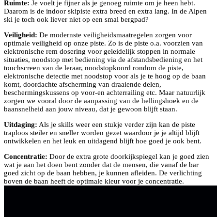
Ruimte:
Je voelt je fijner als je genoeg ruimte om je heen hebt.
Daarom is de indoor skipiste extra breed en extra lang. In de Alpen
ski je toch ook liever niet op een smal bergpad?
Veiligheid:
De modernste veiligheidsmaatregelen zorgen voor
optimale veiligheid op onze piste. Zo is de piste o.a. voorzien van
elektronische rem dosering voor geleidelijk stoppen in normale
situaties, noodstop met bediening via de afstandsbediening en het
touchscreen van de leraar, noodstopkoord rondom de piste,
elektronische detectie met noodstop voor als je te hoog op de baan
komt, doordachte afscherming van draaiende delen,
beschermingskussens op voor-en achterrailing etc. Maar natuurlijk
zorgen we vooral door de aanpassing van de hellingshoek en de
baansnelheid aan jouw niveau, dat je gewoon blijft staan.
Uitdaging:
Als je skills weer een stukje verder zijn kan de piste
traploos steiler en sneller worden gezet waardoor je je altijd blijft
ontwikkelen en het leuk en uitdagend blijft hoe goed je ook bent.
Concentratie:
Door de extra grote doorkijkspiegel kan je goed zien
wat je aan het doen bent zonder dat de mensen, die vanaf de bar
goed zicht op de baan hebben, je kunnen afleiden. De verlichting
boven de baan heeft de optimale kleur voor je concentratie.