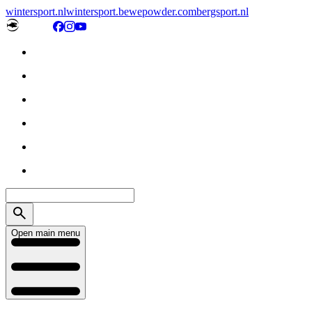
wintersport.nl
wintersport.be
wepowder.com
bergsport.nl
Open main menu