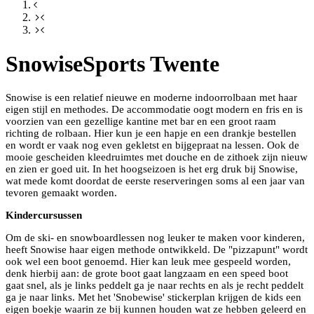
SnowiseSports Twente
Snowise is een relatief nieuwe en moderne indoorrolbaan met haar
eigen stijl en methodes. De accommodatie oogt modern en fris en is
voorzien van een gezellige kantine met bar en een groot raam
richting de rolbaan. Hier kun je een hapje en een drankje bestellen
en wordt er vaak nog even gekletst en bijgepraat na lessen. Ook de
mooie gescheiden kleedruimtes met douche en de zithoek zijn nieuw
en zien er goed uit. In het hoogseizoen is het erg druk bij Snowise,
wat mede komt doordat de eerste reserveringen soms al een jaar van
tevoren gemaakt worden.
Kindercursussen
Om de ski- en snowboardlessen nog leuker te maken voor kinderen,
heeft Snowise haar eigen methode ontwikkeld. De "pizzapunt" wordt
ook wel een boot genoemd. Hier kan leuk mee gespeeld worden,
denk hierbij aan: de grote boot gaat langzaam en een speed boot
gaat snel, als je links peddelt ga je naar rechts en als je recht peddelt
ga je naar links. Met het 'Snobewise' stickerplan krijgen de kids een
eigen boekje waarin ze bij kunnen houden wat ze hebben geleerd en