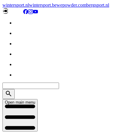
wintersport.nl
wintersport.be
wepowder.com
bergsport.nl
Open main menu