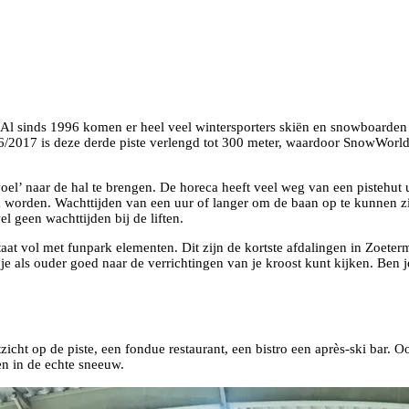
Al sinds 1996 komen er heel veel wintersporters skiën en snowboarden 
6/2017 is deze derde piste verlengd tot 300 meter, waardoor SnowWorld
el’ naar de hal te brengen. De horeca heeft veel weg van een pistehut u
orden. Wachttijden van een uur of langer om de baan op te kunnen zijn
 geen wachttijden bij de liften.
aat vol met funpark elementen. Dit zijn de kortste afdalingen in Zoeterm
 je als ouder goed naar de verrichtingen van je kroost kunt kijken. Ben j
cht op de piste, een fondue restaurant, een bistro een après-ski bar. Oo
en in de echte sneeuw.