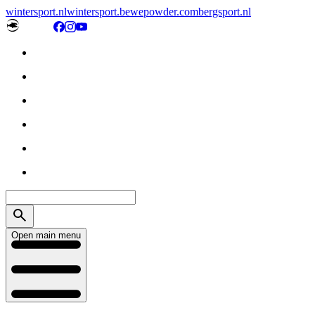
wintersport.nl
wintersport.be
wepowder.com
bergsport.nl
Open main menu