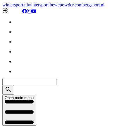
wintersport.nl
wintersport.be
wepowder.com
bergsport.nl
Open main menu