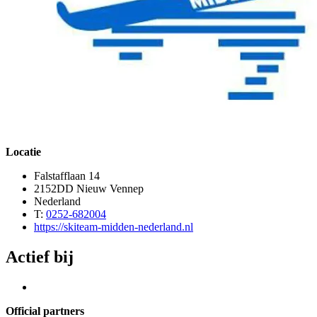
Locatie
Falstafflaan 14
2152DD Nieuw Vennep
Nederland
T:
0252-682004
https://skiteam-midden-nederland.nl
Actief bij
Official partners