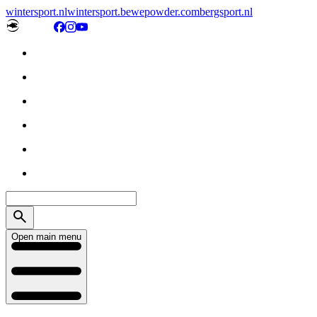
wintersport.nl
wintersport.be
wepowder.com
bergsport.nl
Open main menu