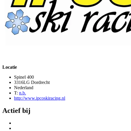
Locatie
Spinel 400
3316LG Dordrecht
Nederland
T:
n.b.
http://www.ipcoskiracing.nl
Actief bij