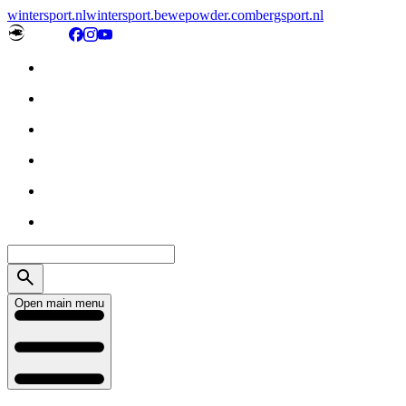
wintersport.nl
wintersport.be
wepowder.com
bergsport.nl
Open main menu