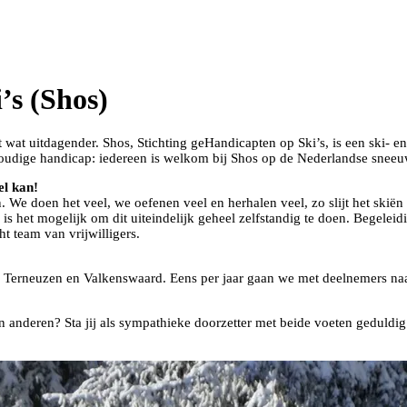
’s (Shos)
wat uitdagender. Shos, Stichting geHandicapten op Ski’s, is een ski- e
rvoudige handicap: iedereen is welkom bij Shos op de Nederlandse sneeu
el kan!
n. We doen het veel, we oefenen veel en herhalen veel, zo slijt het ski
is het mogelijk om dit uiteindelijk geheel zelfstandig te doen. Begeleidi
 team van vrijwilligers.
, Terneuzen en Valkenswaard. Eens per jaar gaan we met deelnemers na
n anderen? Sta jij als sympathieke doorzetter met beide voeten geduldi