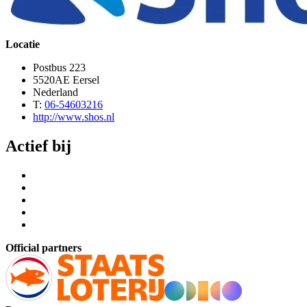
Locatie
Postbus 223
5520AE Eersel
Nederland
T:
06-54603216
http://www.shos.nl
Actief bij
Official partners