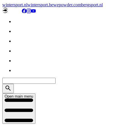
wintersport.nl
wintersport.be
wepowder.com
bergsport.nl
Open main menu