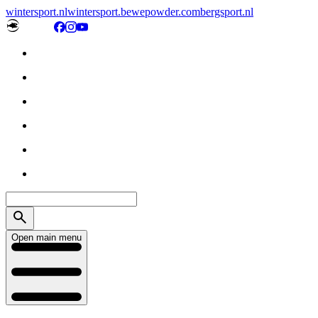
wintersport.nl
wintersport.be
wepowder.com
bergsport.nl
Open main menu