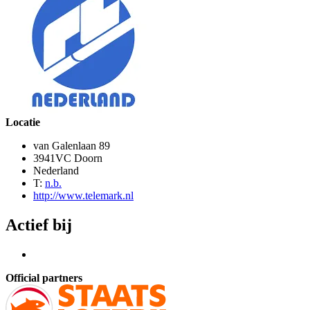
Locatie
van Galenlaan 89
3941VC Doorn
Nederland
T:
n.b.
http://www.telemark.nl
Actief bij
Official partners