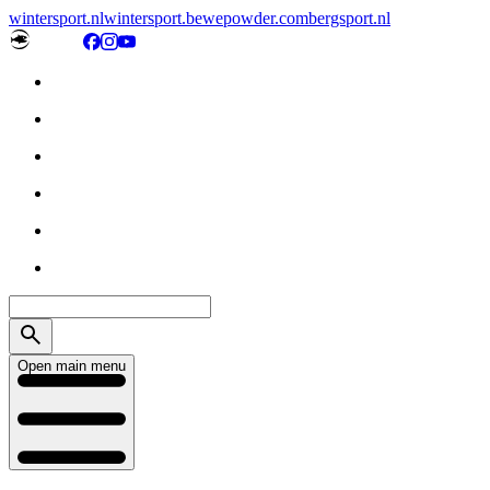
wintersport.nl
wintersport.be
wepowder.com
bergsport.nl
Open main menu