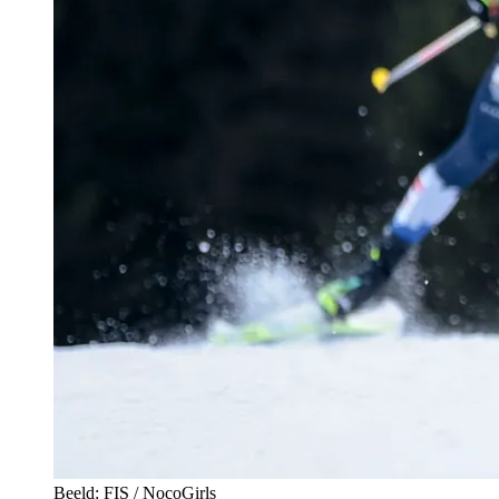
Beeld: FIS / NocoGirls