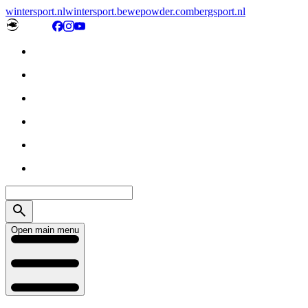
wintersport.nl
wintersport.be
wepowder.com
bergsport.nl
Open main menu