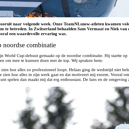
 vooruit naar volgende week. Onze TeamNLsnow-atleten kwamen volop
 te betreden. In Zwitserland behaalden Sam Vermaat en Niek van der
ooral een waardevolle ervaring was.
up noordse combinatie
jn World Cup-debuut gemaakt op de noordse combinatie. Hij startte op
ainen om mee te kunnen doen met de top. Wij spraken hem:
zien hoe alles zo professioneel loopt. Helaas ging de wedstrijd niet hel
 zien hoe alles in zijn werk gaat en dat motiveert mij enorm. Vooral om
kunt spelen dan maakt mij dat erg enthousiast. De fans en de omgeving 