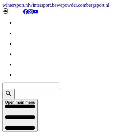
wintersport.nl
wintersport.be
wepowder.com
bergsport.nl
Open main menu