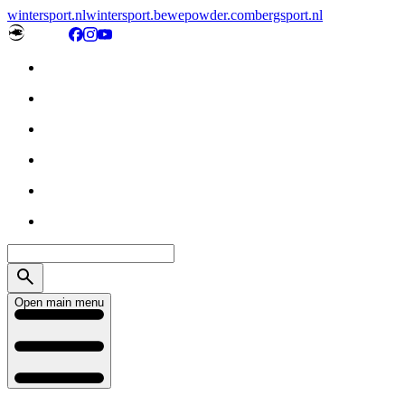
wintersport.nl
wintersport.be
wepowder.com
bergsport.nl
Open main menu