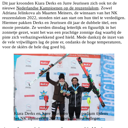
Dit jaar kroonden Kiara Derks en Jurre Jeurissen zich ook tot de
nieuwe
Nederlandse Kampioenen op de reuzenslalom
. Zowel
Adriana Jelinkova als Maarten Meiners, de winnaars van het NK
reuzenslalom 2022, stonden niet aan start om hun titel te verdedigen.
Hiermee pakken Derks en Jeurissen dit jaar de dubbele titel, een
mooie prestatie. Ze werden dinsdag letterlijk en figuurlijk in het
zonnetje gezet, want het was een prachtige zonnige dag waarbij de
piste zich verbazingwekkend goed hield. Mede dankzij de inzet van
de vele vrijwilligers lag de piste er, ondanks de hoge temperaturen,
voor de skiërs de hele dag goed bij.
Kiara Derks en Jurre Jeurissen op het podium tijdens
het NK alpineskiën 2023. Beeld: Ernest Selleger.