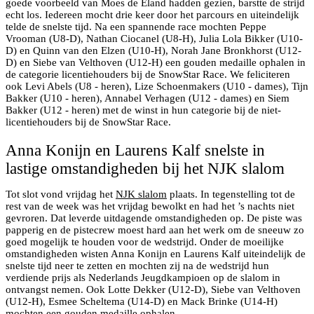
goede voorbeeld van Moes de Eland hadden gezien, barstte de strijd
echt los. Iedereen mocht drie keer door het parcours en uiteindelijk
telde de snelste tijd. Na een spannende race mochten Peppe
Vrooman (U8-D), Nathan Ciocanel (U8-H), Julia Lola Bikker (U10-
D) en Quinn van den Elzen (U10-H), Norah Jane Bronkhorst (U12-
D) en Siebe van Velthoven (U12-H) een gouden medaille ophalen in
de categorie licentiehouders bij de SnowStar Race. We feliciteren
ook Levi Abels (U8 - heren), Lize Schoenmakers (U10 - dames), Tijn
Bakker (U10 - heren), Annabel Verhagen (U12 - dames) en Siem
Bakker (U12 - heren) met de winst in hun categorie bij de niet-
licentiehouders bij de SnowStar Race.
Anna Konijn en Laurens Kalf snelste in
lastige omstandigheden bij het NJK slalom
Tot slot vond vrijdag het
NJK slalom
plaats. In tegenstelling tot de
rest van de week was het vrijdag bewolkt en had het ’s nachts niet
gevroren. Dat leverde uitdagende omstandigheden op. De piste was
papperig en de pistecrew moest hard aan het werk om de sneeuw zo
goed mogelijk te houden voor de wedstrijd. Onder de moeilijke
omstandigheden wisten Anna Konijn en Laurens Kalf uiteindelijk de
snelste tijd neer te zetten en mochten zij na de wedstrijd hun
verdiende prijs als Nederlands Jeugdkampioen op de slalom in
ontvangst nemen. Ook Lotte Dekker (U12-D), Siebe van Velthoven
(U12-H), Esmee Scheltema (U14-D) en Mack Brinke (U14-H)
mochten een gouden medaille ophalen.