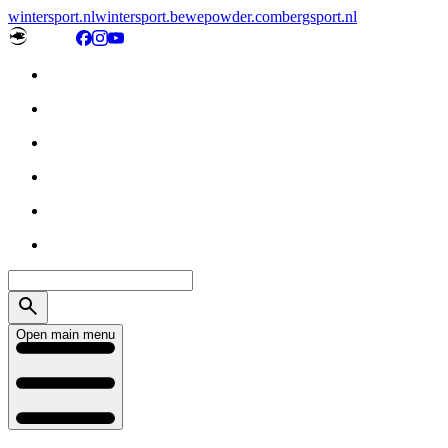
wintersport.nl
wintersport.be
wepowder.com
bergsport.nl
Open main menu