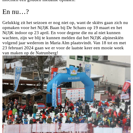
En nu…?
Gelukkig zit het seizoen er nog niet op, want de skiërs gaan zich nu
opmaken voor het N(J)K Baan bij De Schans op 19 maart en het
N(J)K indoor op 23 april. En voor degene die nu al niet kunnen
wachten, zijn we blij te kunnen melden dat het N(J)K alpineskiën
volgend jaar wederom in Maria Alm plaatsvindt. Van 18 tot en met
23 februari 2024 gaan we er voor de laatste keer een mooie week
van maken op de Natrunberg!