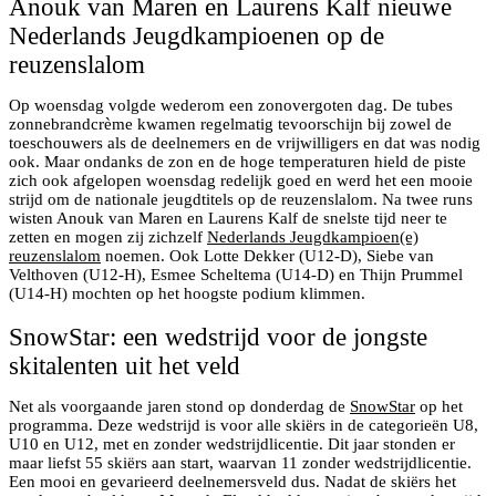
Anouk van Maren en Laurens Kalf nieuwe
Nederlands Jeugdkampioenen op de
reuzenslalom
Op woensdag volgde wederom een zonovergoten dag. De tubes
zonnebrandcrème kwamen regelmatig tevoorschijn bij zowel de
toeschouwers als de deelnemers en de vrijwilligers en dat was nodig
ook. Maar ondanks de zon en de hoge temperaturen hield de piste
zich ook afgelopen woensdag redelijk goed en werd het een mooie
strijd om de nationale jeugdtitels op de reuzenslalom. Na twee runs
wisten Anouk van Maren en Laurens Kalf de snelste tijd neer te
zetten en mogen zij zichzelf
Nederlands Jeugdkampioen(e)
reuzenslalom
noemen. Ook Lotte Dekker (U12-D), Siebe van
Velthoven (U12-H), Esmee Scheltema (U14-D) en Thijn Prummel
(U14-H) mochten op het hoogste podium klimmen.
SnowStar: een wedstrijd voor de jongste
skitalenten uit het veld
Net als voorgaande jaren stond op donderdag de
SnowStar
op het
programma. Deze wedstrijd is voor alle skiërs in de categorieën U8,
U10 en U12, met en zonder wedstrijdlicentie. Dit jaar stonden er
maar liefst 55 skiërs aan start, waarvan 11 zonder wedstrijdlicentie.
Een mooi en gevarieerd deelnemersveld dus. Nadat de skiërs het