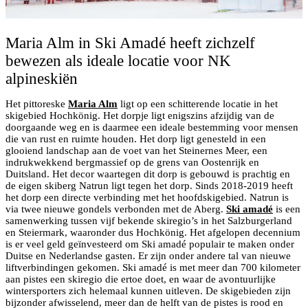
Maria Alm in Ski Amadé heeft zichzelf
bewezen als ideale locatie voor NK
alpineskiën
Het pittoreske
Maria Alm
ligt op een schitterende locatie in het
skigebied Hochkönig. Het dorpje ligt enigszins afzijdig van de
doorgaande weg en is daarmee een ideale bestemming voor mensen
die van rust en ruimte houden. Het dorp ligt genesteld in een
glooiend landschap aan de voet van het Steinernes Meer, een
indrukwekkend bergmassief op de grens van Oostenrijk en
Duitsland. Het decor waartegen dit dorp is gebouwd is prachtig en
de eigen skiberg Natrun ligt tegen het dorp. Sinds 2018-2019 heeft
het dorp een directe verbinding met het hoofdskigebied. Natrun is
via twee nieuwe gondels verbonden met de Aberg.
Ski amadé
is een
samenwerking tussen vijf bekende skiregio’s in het Salzburgerland
en Steiermark, waaronder dus Hochkönig. Het afgelopen decennium
is er veel geld geïnvesteerd om Ski amadé populair te maken onder
Duitse en Nederlandse gasten. Er zijn onder andere tal van nieuwe
liftverbindingen gekomen. Ski amadé is met meer dan 700 kilometer
aan pistes een skiregio die ertoe doet, en waar de avontuurlijke
wintersporters zich helemaal kunnen uitleven. De skigebieden zijn
bijzonder afwisselend, meer dan de helft van de pistes is rood en