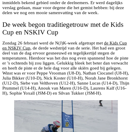
inmiddels bekend gebied onder de deelnemers. Er werd dagelijks
verslag gedaan, maar voor degene die het gemist hebben: bij deze
delen we nog een mooie samenvatting van de week.
De week begon traditiegetrouw met de Kids
Cup en NSKIV Cup
Zondag 26 februari werd de N(J)K-week afgetrapt met
de Kids Cup
en NSKIV Cup
, de derde wedstrijd van de serie. Het had een groot
deel van de dag ervoor gesneeuwd en tegelijkertijd stegen de
temperaturen. Hierdoor was het dus nog even spannend hoe de piste
er ’s ochtends bij zou liggen. Gelukkig bleek het beter dan verwacht
en heeft de piste er de hele dag voor alle skiërs goed bij gelegen.
Winst was er voor Peppe Vrooman (U8-D), Nathan Ciocanel (U8-H),
Julia Bikker (U10-D), Nick Koster (U10-H), Norah Jane Bronkhorst
(U12-D), Siebe van Velthoven (U12-H), Sanne Lucas (U14-D), Thijn
Prummel (U14-H), Anouk van Maren (U16-D), Laurens Kalf (U16-
H), Sophie Yoxall (JSM-D) en Silvan Tukker (JSM-H).