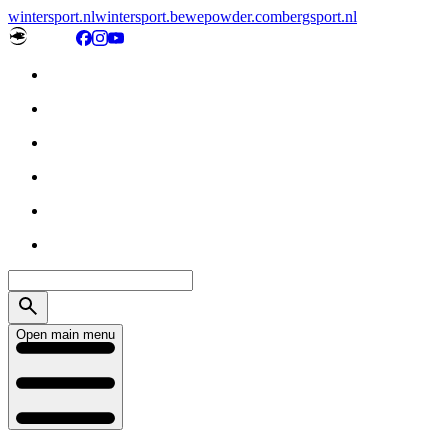
wintersport.nl
wintersport.be
wepowder.com
bergsport.nl
Open main menu