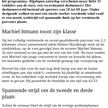
het programma. Afgelopen zaterdag verschenen maar liefst 31
rolskiërs aan de start, een recordaantal deelnemers! Het
deelnemersveld bestond uit sporters van 19 tot 69 jaar. Onder
dreigende wolken en met een steeds sterker wordende wind vond
er een mooie wedstrijd vol spannende duels op het vernieuwde
parcours plaats.
Machiel Ittmann toont zijn klasse
Op het volledig vernieuwde en recent geasfalteerde parcours van 2,2
kilometer schoot aanstormend talent Helmer Hooijbergh sterk uit de
startblokken, op de voet gevolgd door de ervaren Machiel Ittmann.
Al snel ontstond er een gat met de rest van het veld. Na twee ronden
wist Machiel zijn jonge concurrent te lossen en bouwde hij tijdens
het klassieke gedeelte van de wedstrijd gestaag zijn voorsprong uit.
Hoewel hij vlak voor de start nog druk bezig was met de laatste
afstellingen aan zijn rolski’s, verkeerde hij duidelijk in uitstekende
vorm. In het onderdeel vrije techniek kwam zijn overwinning niet
meer in gevaar. Hij passeerde de finishlijn in een tijd van 43:33.
Spannende strijd om de tweede en derde
plaats
Achter de winnaar bleef de strijd om de overige podiumplaatsen