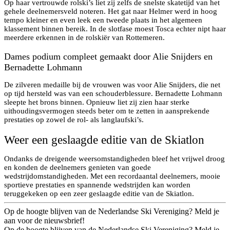
Op haar vertrouwde rolski’s liet zij zelfs de snelste skatetijd van het
gehele deelnemersveld noteren. Het gat naar Helmer werd in hoog
tempo kleiner en even leek een tweede plaats in het algemeen
klassement binnen bereik. In de slotfase moest Tosca echter nipt haar
meerdere erkennen in de rolskiër van Rottemeren.
Dames podium compleet gemaakt door Alie Snijders en
Bernadette Lohmann
De zilveren medaille bij de vrouwen was voor Alie Snijders, die net
op tijd hersteld was van een schouderblessure. Bernadette Lohmann
sleepte het brons binnen. Opnieuw liet zij zien haar sterke
uithoudingsvermogen steeds beter om te zetten in aansprekende
prestaties op zowel de rol- als langlaufski’s.
Weer een geslaagde editie van de Skiatlon
Ondanks de dreigende weersomstandigheden bleef het vrijwel droog
en konden de deelnemers genieten van goede
wedstrijdomstandigheden. Met een recordaantal deelnemers, mooie
sportieve prestaties en spannende wedstrijden kan worden
teruggekeken op een zeer geslaagde editie van de Skiatlon.
Op de hoogte blijven van de Nederlandse Ski Vereniging? Meld je
aan voor de nieuwsbrief!
Op de hoogte blijven van de Nederlandse Ski Vereniging? Meld je