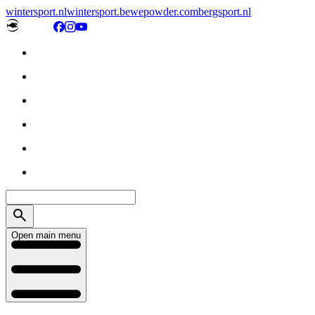
wintersport.nl
wintersport.be
wepowder.com
bergsport.nl
Open main menu