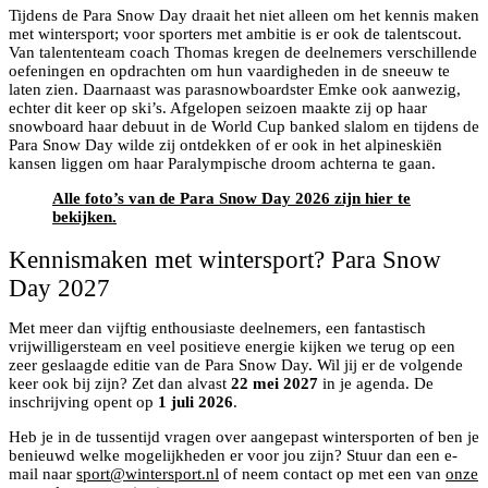
Tijdens de Para Snow Day draait het niet alleen om het kennis maken
met wintersport; voor sporters met ambitie is er ook de talentscout.
Van talententeam coach Thomas kregen de deelnemers verschillende
oefeningen en opdrachten om hun vaardigheden in de sneeuw te
laten zien. Daarnaast was parasnowboardster Emke ook aanwezig,
echter dit keer op ski’s. Afgelopen seizoen maakte zij op haar
snowboard haar debuut in de World Cup banked slalom en tijdens de
Para Snow Day wilde zij ontdekken of er ook in het alpineskiën
kansen liggen om haar Paralympische droom achterna te gaan.
Alle foto’s van de Para Snow Day 2026 zijn hier te
bekijken.
Kennismaken met wintersport? Para Snow
Day 2027
Met meer dan vijftig enthousiaste deelnemers, een fantastisch
vrijwilligersteam en veel positieve energie kijken we terug op een
zeer geslaagde editie van de Para Snow Day. Wil jij er de volgende
keer ook bij zijn? Zet dan alvast
22 mei 2027
in je agenda. De
inschrijving opent op
1 juli 2026
.
Heb je in de tussentijd vragen over aangepast wintersporten of ben je
benieuwd welke mogelijkheden er voor jou zijn? Stuur dan een e-
mail naar
sport@wintersport.nl
of neem contact op met een van
onze