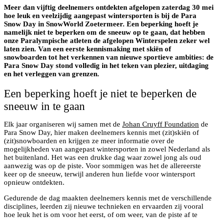
Meer dan vijftig deelnemers ontdekten afgelopen zaterdag 30 mei
hoe leuk en veelzijdig aangepast wintersporten is bij de Para
Snow Day in SnowWorld Zoetermeer. Een beperking hoeft je
namelijk niet te beperken om de sneeuw op te gaan, dat hebben
onze Paralympische atleten de afgelopen Winterspelen zeker wel
laten zien. Van een eerste kennismaking met skiën of
snowboarden tot het verkennen van nieuwe sportieve ambities: de
Para Snow Day stond volledig in het teken van plezier, uitdaging
en het verleggen van grenzen.
Een beperking hoeft je niet te beperken de
sneeuw in te gaan
Elk jaar organiseren wij samen met de
Johan Cruyff Foundation
de
Para Snow Day, hier maken deelnemers kennis met (zit)skiën of
(zit)snowboarden en krijgen ze meer informatie over de
mogelijkheden van aangepast wintersporten in zowel Nederland als
het buitenland. Het was een drukke dag waar zowel jong als oud
aanwezig was op de piste. Voor sommigen was het de allereerste
keer op de sneeuw, terwijl anderen hun liefde voor wintersport
opnieuw ontdekten.
Gedurende de dag maakten deelnemers kennis met de verschillende
disciplines, leerden zij nieuwe technieken en ervaarden zij vooral
hoe leuk het is om voor het eerst, of om weer, van de piste af te