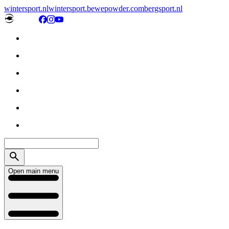
wintersport.nl
wintersport.be
wepowder.com
bergsport.nl
Open main menu