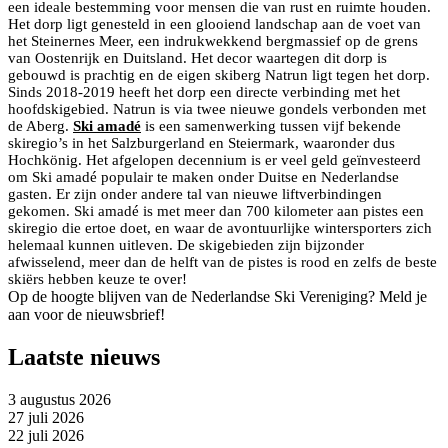
een ideale bestemming voor mensen die van rust en ruimte houden.
Het dorp ligt genesteld in een glooiend landschap aan de voet van
het Steinernes Meer, een indrukwekkend bergmassief op de grens
van Oostenrijk en Duitsland. Het decor waartegen dit dorp is
gebouwd is prachtig en de eigen skiberg Natrun ligt tegen het dorp.
Sinds 2018-2019 heeft het dorp een directe verbinding met het
hoofdskigebied. Natrun is via twee nieuwe gondels verbonden met
de Aberg.
Ski amadé
is een samenwerking tussen vijf bekende
skiregio’s in het Salzburgerland en Steiermark, waaronder dus
Hochkönig. Het afgelopen decennium is er veel geld geïnvesteerd
om Ski amadé populair te maken onder Duitse en Nederlandse
gasten. Er zijn onder andere tal van nieuwe liftverbindingen
gekomen. Ski amadé is met meer dan 700 kilometer aan pistes een
skiregio die ertoe doet, en waar de avontuurlijke wintersporters zich
helemaal kunnen uitleven. De skigebieden zijn bijzonder
afwisselend, meer dan de helft van de pistes is rood en zelfs de beste
skiërs hebben keuze te over!
Op de hoogte blijven van de Nederlandse Ski Vereniging? Meld je
aan voor de nieuwsbrief!
Laatste nieuws
3 augustus 2026
27 juli 2026
22 juli 2026