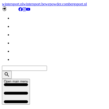
wintersport.nl
wintersport.be
wepowder.com
bergsport.nl
Open main menu