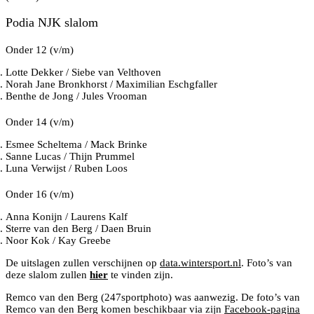
Podia NJK slalom
Onder 12 (v/m)
Lotte Dekker / Siebe van Velthoven
Norah Jane Bronkhorst / Maximilian Eschgfaller
Benthe de Jong / Jules Vrooman
Onder 14 (v/m)
Esmee Scheltema / Mack Brinke
Sanne Lucas / Thijn Prummel
Luna Verwijst / Ruben Loos
Onder 16 (v/m)
Anna Konijn / Laurens Kalf
Sterre van den Berg / Daen Bruin
Noor Kok / Kay Greebe
De uitslagen zullen verschijnen op
data.wintersport.nl
. Foto’s van
deze slalom zullen
hier
te vinden zijn.
Remco van den Berg (247sportphoto) was aanwezig. De foto’s van
Remco van den Berg komen beschikbaar via zijn
Facebook-pagina