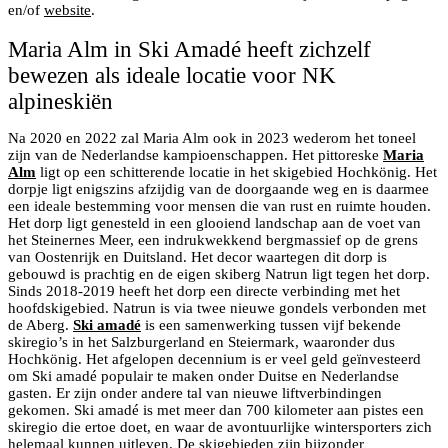
en/of
website
.
Maria Alm in Ski Amadé heeft zichzelf
bewezen als ideale locatie voor NK
alpineskiën
Na 2020 en 2022 zal Maria Alm ook in 2023 wederom het toneel
zijn van de Nederlandse kampioenschappen. Het pittoreske
Maria
Alm
ligt op een schitterende locatie in het skigebied Hochkönig. Het
dorpje ligt enigszins afzijdig van de doorgaande weg en is daarmee
een ideale bestemming voor mensen die van rust en ruimte houden.
Het dorp ligt genesteld in een glooiend landschap aan de voet van
het Steinernes Meer, een indrukwekkend bergmassief op de grens
van Oostenrijk en Duitsland. Het decor waartegen dit dorp is
gebouwd is prachtig en de eigen skiberg Natrun ligt tegen het dorp.
Sinds 2018-2019 heeft het dorp een directe verbinding met het
hoofdskigebied. Natrun is via twee nieuwe gondels verbonden met
de Aberg.
Ski amadé
is een samenwerking tussen vijf bekende
skiregio’s in het Salzburgerland en Steiermark, waaronder dus
Hochkönig. Het afgelopen decennium is er veel geld geïnvesteerd
om Ski amadé populair te maken onder Duitse en Nederlandse
gasten. Er zijn onder andere tal van nieuwe liftverbindingen
gekomen. Ski amadé is met meer dan 700 kilometer aan pistes een
skiregio die ertoe doet, en waar de avontuurlijke wintersporters zich
helemaal kunnen uitleven. De skigebieden zijn bijzonder