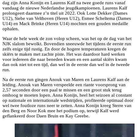
dag zijn Anna Konijn en Laurens Kalf na twee goede runs vanaf
vandaag de nieuwe Nederlandse jeugdkampioenen. Laurens Kalf
prolongeert daarmee z’n titel uit 2022. Ook Lotte Dekker (Dames
U12), Siebe van Velthoven (Heren U12), Esmee Scheltema (Dames
U14) en Mack Brinke (Heren U14) mochten een gouden medaille
ophalen.
Waar de hele week de zon volop scheen, was het op de dag van het
NJK slalom bewolkt. Bovendien sneeuwde het tijdens de eerste run
zelfs enige tijd rustig. En door de hogere temperaturen kregen de
skiërs te maken met zachte piste. Het was daardoor hard werken
voor iedereen die naar beneden kwam en een aantal skiërs kwam
dan ook niet tot een tijd, dan wel in de eerste dan wel in de tweede
run.
Na de eerste run gingen Anouk van Maren en Laurens Kalf aan de
leiding. Anouk van Maren verspeelde een riante voorsprong van
2,57 seconden door een paal te missen en een groot stuk terug
omhoog te moeten lopen. Anna Konijn, heel het seizoen al constant
op nationale en internationale wedstrijden, profiteerde optimaal door
wel twee foutloze runs neer te zetten. Anna Konijn kreeg Sterre van
den Berg en Noor Kok mee het podium op, terwijl Kalf werd
geflankeerd door Daen Bruin en Kay Greebe.