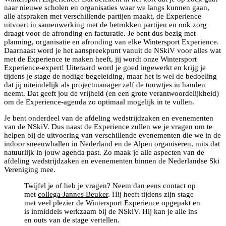
naar nieuwe scholen en organisaties waar we langs kunnen gaan,
alle afspraken met verschillende partijen maakt, de Experience
uitvoert in samenwerking met de betrokken partijen en ook zorg
draagt voor de afronding en facturatie. Je bent dus bezig met
planning, organisatie en afronding van elke Wintersport Experience.
Daarnaast word je het aanspreekpunt vanuit de NSkiV voor alles wat
met de Experience te maken heeft, jij wordt onze Wintersport
Experience-expert! Uiteraard word je goed ingewerkt en krijg je
tijdens je stage de nodige begeleiding, maar het is wel de bedoeling
dat jij uiteindelijk als projectmanager zelf de touwtjes in handen
neemt. Dat geeft jou de vrijheid (en een grote verantwoordelijkheid)
om de Experience-agenda zo optimaal mogelijk in te vullen.
Je bent onderdeel van de afdeling wedstrijdzaken en evenementen
van de NSkiV. Dus naast de Experience zullen we je vragen om te
helpen bij de uitvoering van verschillende evenementen die we in de
indoor sneeuwhallen in Nederland en de Alpen organiseren, mits dat
natuurlijk in jouw agenda past. Zo maak je alle aspecten van de
afdeling wedstrijdzaken en evenementen binnen de Nederlandse Ski
Vereniging mee.
Twijfel je of heb je vragen? Neem dan eens contact op
met
collega Jannes Beuker
. Hij heeft tijdens zijn stage
met veel plezier de Wintersport Experience opgepakt en
is inmiddels werkzaam bij de NSkiV. Hij kan je alle ins
en outs van de stage vertellen.