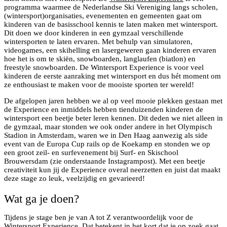
programma waarmee de Nederlandse Ski Vereniging langs scholen,
(wintersport)organisaties, evenementen en gemeenten gaat om
kinderen van de basisschool kennis te laten maken met wintersport.
Dit doen we door kinderen in een gymzaal verschillende
wintersporten te laten ervaren. Met behulp van simulatoren,
videogames, een skihelling en lasergeweren gaan kinderen ervaren
hoe het is om te skiën, snowboarden, langlaufen (biatlon) en
freestyle snowboarden. De Wintersport Experience is voor veel
kinderen de eerste aanraking met wintersport en dus hét moment om
ze enthousiast te maken voor de mooiste sporten ter wereld!
De afgelopen jaren hebben we al op veel mooie plekken gestaan met
de Experience en inmiddels hebben tienduizenden kinderen de
wintersport een beetje beter leren kennen. Dit deden we niet alleen in
de gymzaal, maar stonden we ook onder andere in het Olympisch
Stadion in Amsterdam, waren we in Den Haag aanwezig als side
event van de Europa Cup rails op de Koekamp en stonden we op
een groot zeil- en surfevenement bij Surf- en Skischool
Brouwersdam (zie onderstaande Instagrampost). Met een beetje
creativiteit kun jij de Experience overal neerzetten en juist dat maakt
deze stage zo leuk, veelzijdig en gevarieerd!
Wat ga je doen?
Tijdens je stage ben je van A tot Z verantwoordelijk voor de
Wintersport Experience. Dat betekent in het kort dat je op zoek gaat