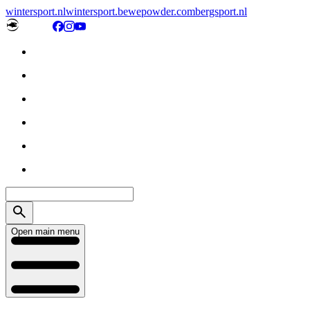
wintersport.nl
wintersport.be
wepowder.com
bergsport.nl
Open main menu