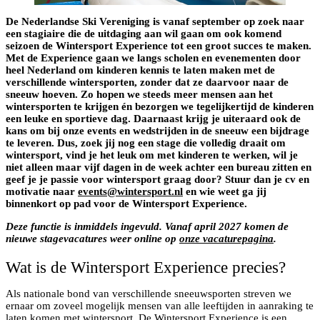
De Nederlandse Ski Vereniging is vanaf september op zoek naar
een stagiaire die de uitdaging aan wil gaan om ook komend
seizoen de Wintersport Experience tot een groot succes te maken.
Met de Experience gaan we langs scholen en evenementen door
heel Nederland om kinderen kennis te laten maken met de
verschillende wintersporten, zonder dat ze daarvoor naar de
sneeuw hoeven. Zo hopen we steeds meer mensen aan het
wintersporten te krijgen én bezorgen we tegelijkertijd de kinderen
een leuke en sportieve dag. Daarnaast krijg je uiteraard ook de
kans om bij onze events en wedstrijden in de sneeuw een bijdrage
te leveren. Dus, zoek jij nog een stage die volledig draait om
wintersport, vind je het leuk om met kinderen te werken, wil je
niet alleen maar vijf dagen in de week achter een bureau zitten en
geef je je passie voor wintersport graag door? Stuur dan je cv en
motivatie naar
events@wintersport.nl
en wie weet ga jij
binnenkort op pad voor de Wintersport Experience.
Deze functie is inmiddels ingevuld. Vanaf april 2027 komen de
nieuwe stagevacatures weer online op
onze vacaturepagina
.
Wat is de Wintersport Experience precies?
Als nationale bond van verschillende sneeuwsporten streven we
ernaar om zoveel mogelijk mensen van alle leeftijden in aanraking te
laten komen met wintersport. De
Wintersport Experience
is een