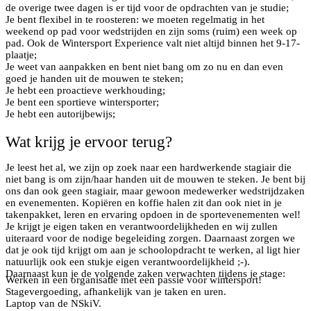
de overige twee dagen is er tijd voor de opdrachten van je studie;
Je bent flexibel in te roosteren: we moeten regelmatig in het
weekend op pad voor wedstrijden en zijn soms (ruim) een week op
pad. Ook de Wintersport Experience valt niet altijd binnen het 9-17-
plaatje;
Je weet van aanpakken en bent niet bang om zo nu en dan even
goed je handen uit de mouwen te steken;
Je hebt een proactieve werkhouding;
Je bent een sportieve wintersporter;
Je hebt een autorijbewijs;
Wat krijg je ervoor terug?
Je leest het al, we zijn op zoek naar een hardwerkende stagiair die
niet bang is om zijn/haar handen uit de mouwen te steken. Je bent bij
ons dan ook geen stagiair, maar gewoon medewerker wedstrijdzaken
en evenementen. Kopiëren en koffie halen zit dan ook niet in je
takenpakket, leren en ervaring opdoen in de sportevenementen wel!
Je krijgt je eigen taken en verantwoordelijkheden en wij zullen
uiteraard voor de nodige begeleiding zorgen. Daarnaast zorgen we
dat je ook tijd krijgt om aan je schoolopdracht te werken, al ligt hier
natuurlijk ook een stukje eigen verantwoordelijkheid ;-).
Daarnaast kun je de volgende zaken verwachten tijdens je stage:
Werken in een organisatie met een passie voor wintersport!
Stagevergoeding, afhankelijk van je taken en uren.
Laptop van de NSkiV.