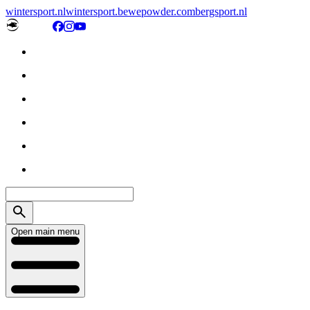
wintersport.nl
wintersport.be
wepowder.com
bergsport.nl
Open main menu