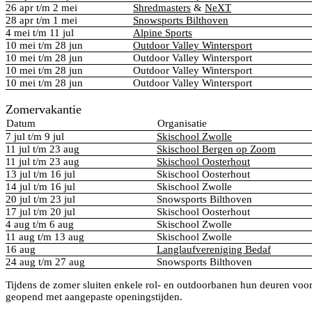
26 apr t/m 2 mei
Shredmasters
&
NeXT
28 apr t/m 1 mei
Snowsports Bilthoven
4 mei t/m 11 jul
Alpine Sports
10 mei t/m 28 jun
Outdoor Valley Wintersport
10 mei t/m 28 jun
Outdoor Valley Wintersport
10 mei t/m 28 jun
Outdoor Valley Wintersport
10 mei t/m 28 jun
Outdoor Valley Wintersport
Zomervakantie
Datum
Organisatie
7 jul t/m 9 jul
Skischool Zwolle
11 jul t/m 23 aug
Skischool Bergen op Zoom
11 jul t/m 23 aug
Skischool Oosterhout
13 jul t/m 16 jul
Skischool Oosterhout
14 jul t/m 16 jul
Skischool Zwolle
20 jul t/m 23 jul
Snowsports Bilthoven
17 jul t/m 20 jul
Skischool Oosterhout
4 aug t/m 6 aug
Skischool Zwolle
11 aug t/m 13 aug
Skischool Zwolle
16 aug
Langlaufvereniging Bedaf
24 aug t/m 27 aug
Snowsports Bilthoven
Tijdens de zomer sluiten enkele rol- en outdoorbanen hun deuren voor 
geopend met aangepaste openingstijden.