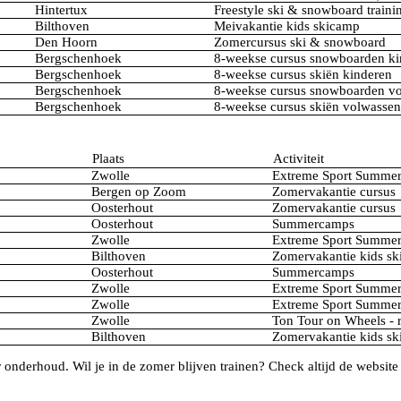
Hintertux
Freestyle ski & snowboard train
Bilthoven
Meivakantie kids skicamp
Den Hoorn
Zomercursus ski & snowboard
Bergschenhoek
8-weekse cursus snowboarden ki
Bergschenhoek
8-weekse cursus skiën kinderen
Bergschenhoek
8-weekse cursus snowboarden v
Bergschenhoek
8-weekse cursus skiën volwasse
Plaats
Activiteit
Zwolle
Extreme Sport Summe
Bergen op Zoom
Zomervakantie cursus
Oosterhout
Zomervakantie cursus
Oosterhout
Summercamps
Zwolle
Extreme Sport Summe
Bilthoven
Zomervakantie kids s
Oosterhout
Summercamps
Zwolle
Extreme Sport Summe
Zwolle
Extreme Sport Summe
Zwolle
Ton Tour on Wheels - r
Bilthoven
Zomervakantie kids s
onderhoud. Wil je in de zomer blijven trainen? Check altijd de website 