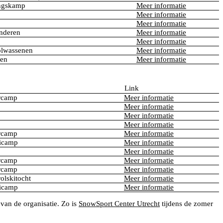
ingskamp
Meer informatie
Meer informatie
Meer informatie
nderen
Meer informatie
Meer informatie
olwassenen
Meer informatie
nen
Meer informatie
Link
rcamp
Meer informatie
Meer informatie
Meer informatie
Meer informatie
rcamp
Meer informatie
kicamp
Meer informatie
Meer informatie
rcamp
Meer informatie
rcamp
Meer informatie
olskitocht
Meer informatie
kicamp
Meer informatie
van de organisatie. Zo is
SnowSport Center Utrecht
tijdens de zomer