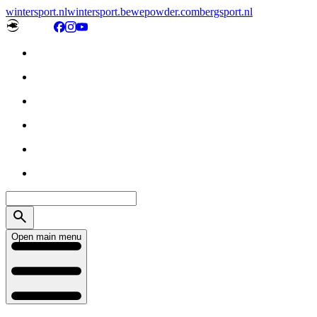
wintersport.nl
wintersport.be
wepowder.com
bergsport.nl
Open main menu