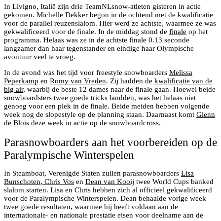
In Livigno, Italië zijn drie TeamNLsnow-atleten gisteren in actie
gekomen.
Michelle Dekker
begon in de ochtend met de
kwalificatie
voor de parallel reuzenslalom. Hier werd ze achtste, waarmee ze was
gekwalificeerd voor de finale. In de middag stond de
finale
op het
programma. Helaas was ze in de achtste finale 0.13 seconde
langzamer dan haar tegenstander en eindige haar Olympische
avontuur veel te vroeg.
In de avond was het tijd voor freestyle snowboarders
Melissa
Peperkamp
en
Romy van Vreden
. Zij hadden de
kwalificatie van de
big air
, waarbij de beste 12 dames naar de finale gaan. Hoewel beide
snowboardsters twee goede tricks landden, was het helaas niet
genoeg voor een plek in de finale. Beide meiden hebben volgende
week nog de slopestyle op de planning staan. Daarnaast komt
Glenn
de Blois
deze week in actie op de snowboardcross.
Parasnowboarders aan het voorbereiden op de
Paralympische Winterspelen
In Steamboat, Verenigde Staten zullen parasnowboarders
Lisa
Bunschoten
,
Chris Vos
en
Dean van Kooij
twee World Cups banked
slalom starten. Lisa en Chris hebben zich al officieel gekwalificeerd
voor de Paralympische Winterspelen. Dean behaalde vorige week
twee goede resultaten, waarmee hij heeft voldaan aan de
internationale- en nationale prestatie eisen voor deelname aan de