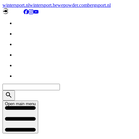
wintersport.nl
wintersport.be
wepowder.com
bergsport.nl
Open main menu