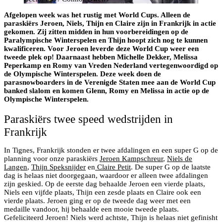
Afgelopen week was het rustig met World Cups. Alleen de
paraskiërs Jeroen, Niels, Thijn en Claire zijn in Frankrijk in actie
gekomen. Zij zitten midden in hun voorbereidingen op de
Paralympische Winterspelen en Thijn hoopt zich nog te kunnen
kwalificeren. Voor Jeroen leverde deze World Cup weer een
tweede plek op! Daarnaast hebben Michelle Dekker, Melissa
Peperkamp en Romy van Vreden Nederland vertegenwoordigd op
de Olympische Winterspelen. Deze week doen de
parasnowboarders in de Verenigde Staten mee aan de World Cup
banked slalom en komen Glenn, Romy en Melissa in actie op de
Olympische Winterspelen.
Paraskiërs twee speed wedstrijden in
Frankrijk
In Tignes, Frankrijk stonden er twee afdalingen en een super G op de
planning voor onze paraskiërs
Jeroen Kampschreur
,
Niels de
Langen
,
Thijn Speksnijder
en
Claire Petit
. De super G op de laatste
dag is helaas niet doorgegaan, waardoor er alleen twee afdalingen
zijn geskied. Op de eerste dag behaalde Jeroen een vierde plaats,
Niels een vijfde plaats, Thijn een zesde plaats en Claire ook een
vierde plaats. Jeroen ging er op de tweede dag weer met een
medaille vandoor, hij behaalde een mooie tweede plaats.
Gefeliciteerd Jeroen! Niels werd achtste, Thijn is helaas niet gefinisht