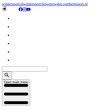
wintersport.nl
wintersport.be
wepowder.com
bergsport.nl
Open main menu