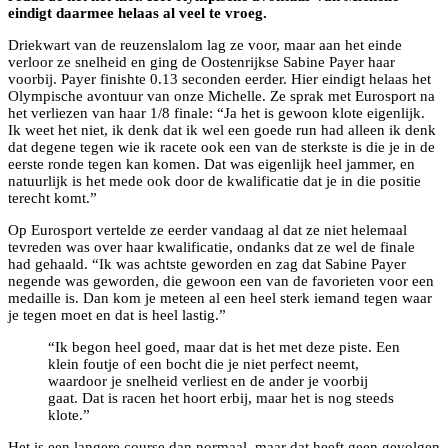
eindigt daarmee helaas al veel te vroeg.
Driekwart van de reuzenslalom lag ze voor, maar aan het einde
verloor ze snelheid en ging de Oostenrijkse Sabine Payer haar
voorbij. Payer finishte 0.13 seconden eerder. Hier eindigt helaas het
Olympische avontuur van onze Michelle. Ze sprak met Eurosport na
het verliezen van haar 1/8 finale: “Ja het is gewoon klote eigenlijk.
Ik weet het niet, ik denk dat ik wel een goede run had alleen ik denk
dat degene tegen wie ik racete ook een van de sterkste is die je in de
eerste ronde tegen kan komen. Dat was eigenlijk heel jammer, en
natuurlijk is het mede ook door de kwalificatie dat je in die positie
terecht komt.”
Op Eurosport vertelde ze eerder vandaag al dat ze niet helemaal
tevreden was over haar kwalificatie, ondanks dat ze wel de finale
had gehaald. “Ik was achtste geworden en zag dat Sabine Payer
negende was geworden, die gewoon een van de favorieten voor een
medaille is. Dan kom je meteen al een heel sterk iemand tegen waar
je tegen moet en dat is heel lastig.”
“Ik begon heel goed, maar dat is het met deze piste. Een
klein foutje of een bocht die je niet perfect neemt,
waardoor je snelheid verliest en de ander je voorbij
gaat. Dat is racen het hoort erbij, maar het is nog steeds
klote.”
Het is een langere course dan normaal, maar dat heeft geen gevolgen