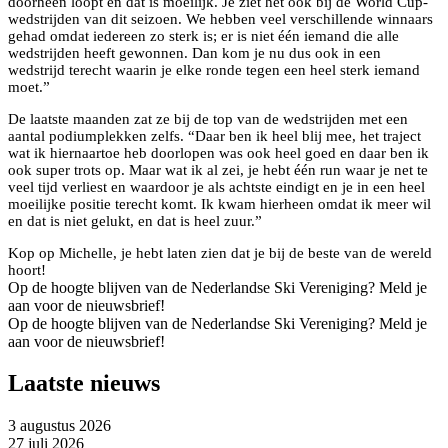
doorheen loopt en dat is moeilijk. Je ziet het ook bij de World Cup-
wedstrijden van dit seizoen. We hebben veel verschillende winnaars
gehad omdat iedereen zo sterk is; er is niet één iemand die alle
wedstrijden heeft gewonnen. Dan kom je nu dus ook in een
wedstrijd terecht waarin je elke ronde tegen een heel sterk iemand
moet.”
De laatste maanden zat ze bij de top van de wedstrijden met een
aantal podiumplekken zelfs. “Daar ben ik heel blij mee, het traject
wat ik hiernaartoe heb doorlopen was ook heel goed en daar ben ik
ook super trots op. Maar wat ik al zei, je hebt één run waar je net te
veel tijd verliest en waardoor je als achtste eindigt en je in een heel
moeilijke positie terecht komt. Ik kwam hierheen omdat ik meer wil
en dat is niet gelukt, en dat is heel zuur.”
Kop op Michelle, je hebt laten zien dat je bij de beste van de wereld
hoort!
Op de hoogte blijven van de Nederlandse Ski Vereniging? Meld je
aan voor de nieuwsbrief!
Op de hoogte blijven van de Nederlandse Ski Vereniging? Meld je
aan voor de nieuwsbrief!
Laatste nieuws
3 augustus 2026
27 juli 2026