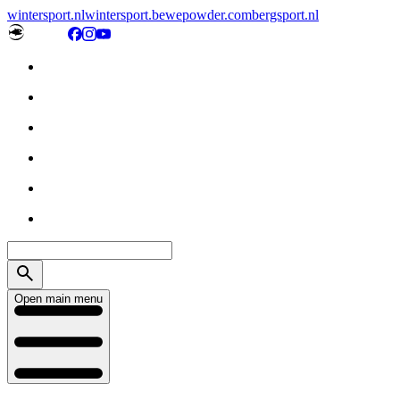
wintersport.nl
wintersport.be
wepowder.com
bergsport.nl
Open main menu