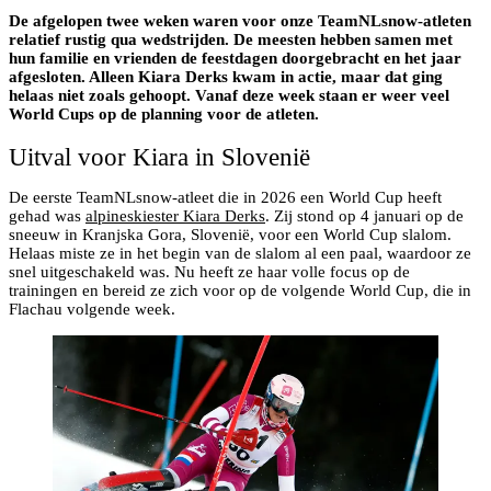
De afgelopen twee weken waren voor onze TeamNLsnow-atleten
relatief rustig qua wedstrijden. De meesten hebben samen met
hun familie en vrienden de feestdagen doorgebracht en het jaar
afgesloten. Alleen Kiara Derks kwam in actie, maar dat ging
helaas niet zoals gehoopt. Vanaf deze week staan er weer veel
World Cups op de planning voor de atleten.
Uitval voor Kiara in Slovenië
De eerste TeamNLsnow-atleet die in 2026 een World Cup heeft
gehad was
alpineskiester Kiara Derks
. Zij stond op 4 januari op de
sneeuw in Kranjska Gora, Slovenië, voor een World Cup slalom.
Helaas miste ze in het begin van de slalom al een paal, waardoor ze
snel uitgeschakeld was. Nu heeft ze haar volle focus op de
trainingen en bereid ze zich voor op de volgende World Cup, die in
Flachau volgende week.