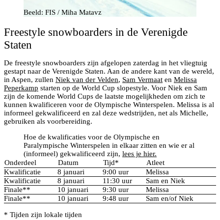
Beeld: FIS / Miha Matavz
Freestyle snowboarders in de Verenigde
Staten
De freestyle snowboarders zijn afgelopen zaterdag in het vliegtuig
gestapt naar de Verenigde Staten. Aan de andere kant van de wereld,
in Aspen, zullen
Niek van der Velden
,
Sam Vermaat
en
Melissa
Peperkamp
starten op de World Cup slopestyle. Voor Niek en Sam
zijn de komende World Cups de laatste mogelijkheden om zich te
kunnen kwalificeren voor de Olympische Winterspelen. Melissa is al
informeel gekwalificeerd en zal deze wedstrijden, net als Michelle,
gebruiken als voorbereiding.
Hoe de kwalificaties voor de Olympische en
Paralympische Winterspelen in elkaar zitten en wie er al
(informeel) gekwalificeerd zijn,
lees je hier.
Onderdeel
Datum
Tijd*
Atleet
Kwalificatie
8 januari
9:00 uur
Melissa
Kwalificatie
8 januari
11:30 uur
Sam en Niek
Finale**
10 januari
9:30 uur
Melissa
Finale**
10 januari
9:48 uur
Sam en/of Niek
* Tijden zijn lokale tijden