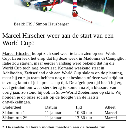
Beeld: FIS / Simon Hausberger
Marcel Hirscher weer aan de start van een
World Cup?
Marcel Hirscher
hoopt zich snel weer te laten zien op een World
Cup. Even leek het erop dat hij deze week in Madonna di Campiglio,
Italië zou starten, maar eerder vandaag werd bekend dat hij die
World Cup toch nog overslaat. Komend weekend staat in
Adelboden, Zwitserland ook een World Cup slalom op de planning,
maar hij en zijn team hebben nog niet besloten of deze wedstrijd nu
te vroeg komt of juist precies op tijd. De afgelopen tijd heeft hij erg
veel getraind om weer sterk terug te komen na zijn blessure van
vorig jaar,
zo stond hij ook in SnowWorld Zoetermeer op ski’s
. Wij
houden je op
onze socials
op de hoogte van de laatste
ontwikkelingen.
Onderdeel
Datum
Tijd
Atleet
Slalom run 1
11 januari
10:30 uur
Marcel
Slalom run 2*
11 januari
13:30 uur
Marcel
* De snelste 30 heren mogen meedoen aan de tweede run