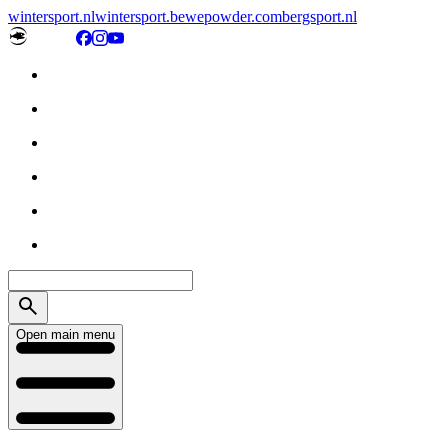
wintersport.nl
wintersport.be
wepowder.com
bergsport.nl
Open main menu