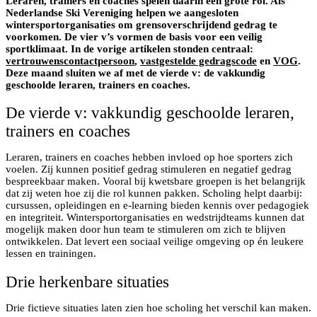
Leraren, trainers en coaches spelen daarin een grote rol. Als
Nederlandse Ski Vereniging helpen we aangesloten
wintersportorganisaties om grensoverschrijdend gedrag te
voorkomen. De vier v’s vormen de basis voor een veilig
sportklimaat. In de vorige artikelen stonden centraal:
vertrouwenscontactpersoon
,
vastgestelde gedragscode
en
VOG
.
Deze maand sluiten we af met de vierde v: de vakkundig
geschoolde leraren, trainers en coaches.
De vierde v: vakkundig geschoolde leraren,
trainers en coaches
Leraren, trainers en coaches hebben invloed op hoe sporters zich
voelen. Zij kunnen positief gedrag stimuleren en negatief gedrag
bespreekbaar maken. Vooral bij kwetsbare groepen is het belangrijk
dat zij weten hoe zij die rol kunnen pakken. Scholing helpt daarbij:
cursussen, opleidingen en e-learning bieden kennis over pedagogiek
en integriteit. Wintersportorganisaties en wedstrijdteams kunnen dat
mogelijk maken door hun team te stimuleren om zich te blijven
ontwikkelen. Dat levert een sociaal veilige omgeving op én leukere
lessen en trainingen.
Drie herkenbare situaties
Drie fictieve situaties laten zien hoe scholing het verschil kan maken.