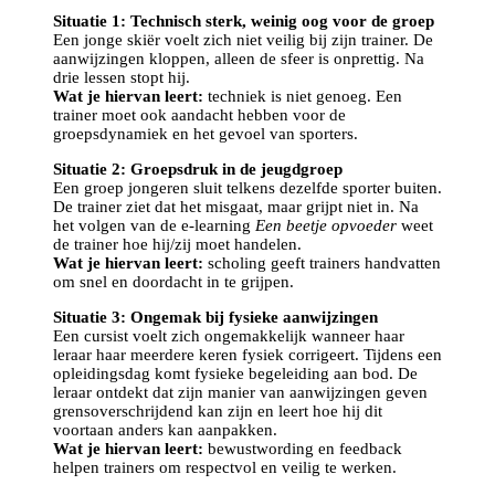
Situatie 1: Technisch sterk, weinig oog voor de groep
Een jonge skiër voelt zich niet veilig bij zijn trainer. De
aanwijzingen kloppen, alleen de sfeer is onprettig. Na
drie lessen stopt hij.
Wat je hiervan leert:
techniek is niet genoeg. Een
trainer moet ook aandacht hebben voor de
groepsdynamiek en het gevoel van sporters.
Situatie 2: Groepsdruk in de jeugdgroep
Een groep jongeren sluit telkens dezelfde sporter buiten.
De trainer ziet dat het misgaat, maar grijpt niet in. Na
het volgen van de e-learning
Een beetje opvoeder
weet
de trainer hoe hij/zij moet handelen.
Wat je hiervan leert:
scholing geeft trainers handvatten
om snel en doordacht in te grijpen.
Situatie 3: Ongemak bij fysieke aanwijzingen
Een cursist voelt zich ongemakkelijk wanneer haar
leraar haar meerdere keren fysiek corrigeert. Tijdens een
opleidingsdag komt fysieke begeleiding aan bod. De
leraar ontdekt dat zijn manier van aanwijzingen geven
grensoverschrijdend kan zijn en leert hoe hij dit
voortaan anders kan aanpakken.
Wat je hiervan leert:
bewustwording en feedback
helpen trainers om respectvol en veilig te werken.